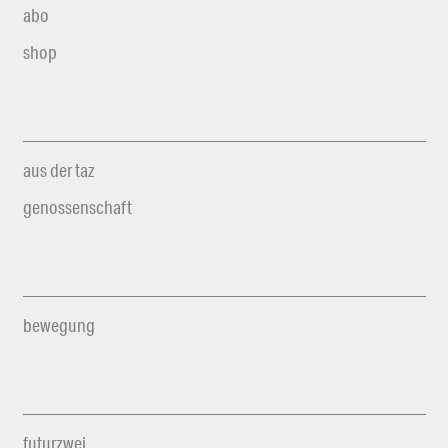
abo
shop
aus der taz
genossenschaft
bewegung
futurzwei