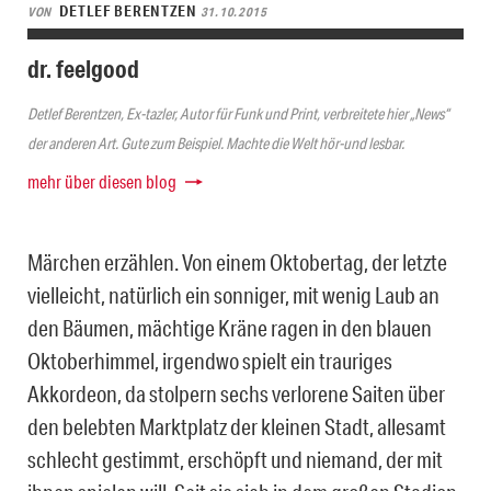
DETLEF BERENTZEN
VON
31.10.2015
dr. feelgood
Detlef Berentzen, Ex-tazler, Autor für Funk und Print, verbreitete hier „News“
der anderen Art. Gute zum Beispiel. Machte die Welt hör-und lesbar.
mehr über diesen blog
Märchen erzählen. Von einem Oktobertag, der letzte
vielleicht, natürlich ein sonniger, mit wenig Laub an
den Bäumen, mächtige Kräne ragen in den blauen
Oktoberhimmel, irgendwo spielt ein trauriges
Akkordeon, da stolpern sechs verlorene Saiten über
den belebten Marktplatz der kleinen Stadt, allesamt
schlecht gestimmt, erschöpft und niemand, der mit