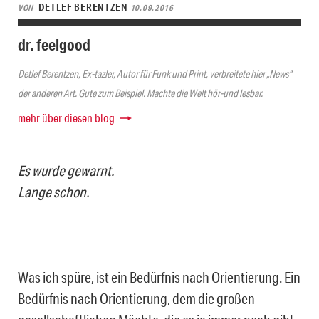
DETLEF BERENTZEN
VON
10.09.2016
dr. feelgood
Detlef Berentzen, Ex-tazler, Autor für Funk und Print, verbreitete hier „News“
der anderen Art. Gute zum Beispiel. Machte die Welt hör-und lesbar.
mehr über diesen blog
Es wurde gewarnt.
Lange schon.
Was ich spüre, ist ein Bedürfnis nach Orientierung. Ein
Bedürfnis nach Orientierung, dem die großen