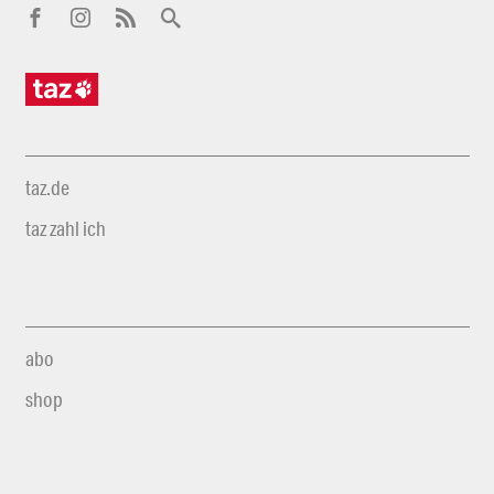
taz.de
taz zahl ich
abo
shop