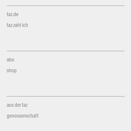
taz.de
taz zahl ich
abo
shop
aus der taz
genossenschaft