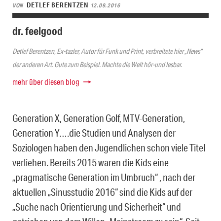
DETLEF BERENTZEN
VON
12.09.2016
dr. feelgood
Detlef Berentzen, Ex-tazler, Autor für Funk und Print, verbreitete hier „News“
der anderen Art. Gute zum Beispiel. Machte die Welt hör-und lesbar.
mehr über diesen blog
Generation X, Generation Golf, MTV-Generation,
Generation Y….die Studien und Analysen der
Soziologen haben den Jugendlichen schon viele Titel
verliehen. Bereits 2015 waren die Kids eine
„pragmatische Generation im Umbruch“ , nach der
aktuellen „Sinusstudie 2016“ sind die Kids auf der
„Suche nach Orientierung und Sicherheit“ und