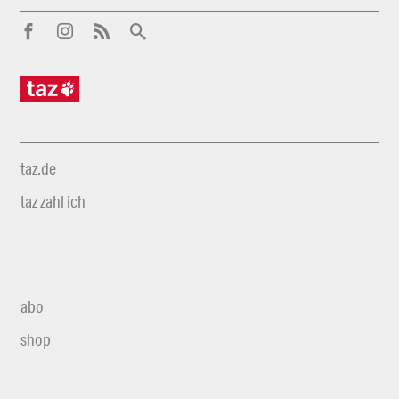
taz.de
taz zahl ich
abo
shop