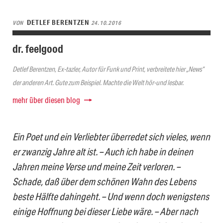
DETLEF BERENTZEN
VON
24.10.2016
dr. feelgood
Detlef Berentzen, Ex-tazler, Autor für Funk und Print, verbreitete hier „News“
der anderen Art. Gute zum Beispiel. Machte die Welt hör-und lesbar.
mehr über diesen blog
Ein Poet und ein Verliebter überredet sich vieles, wenn
er zwanzig Jahre alt ist. – Auch ich habe in deinen
Jahren meine Verse und meine Zeit verloren. –
Schade, daß über dem schönen Wahn des Lebens
beste Hälfte dahingeht. – Und wenn doch wenigstens
einige Hoffnung bei dieser Liebe wäre. – Aber nach