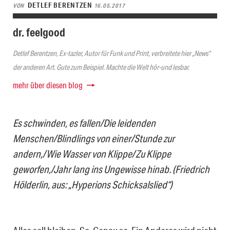
DETLEF BERENTZEN
VON
16.05.2017
dr. feelgood
Detlef Berentzen, Ex-tazler, Autor für Funk und Print, verbreitete hier „News“
der anderen Art. Gute zum Beispiel. Machte die Welt hör-und lesbar.
mehr über diesen blog
Es schwinden, es fallen/Die leidenden
Menschen/Blindlings von einer/Stunde zur
andern,/Wie Wasser von Klippe/Zu Klippe
geworfen,/Jahr lang ins Ungewisse hinab. (Friedrich
Hölderlin, aus: „Hyperions Schicksalslied“)