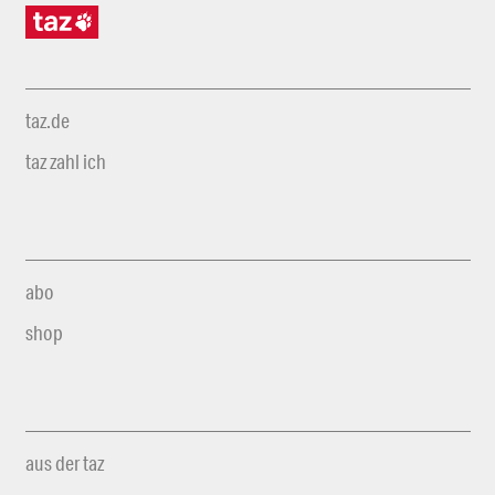
taz.de
taz zahl ich
abo
shop
aus der taz