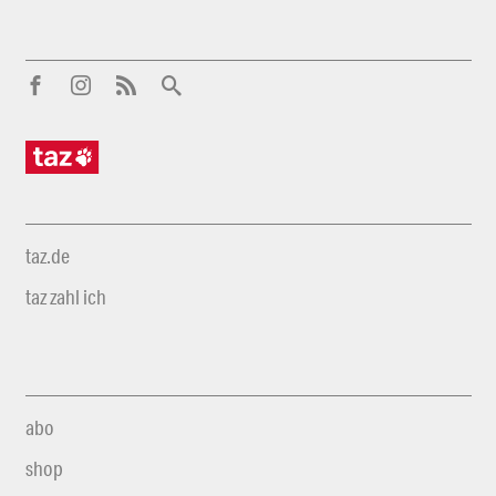
taz.de
taz zahl ich
abo
shop