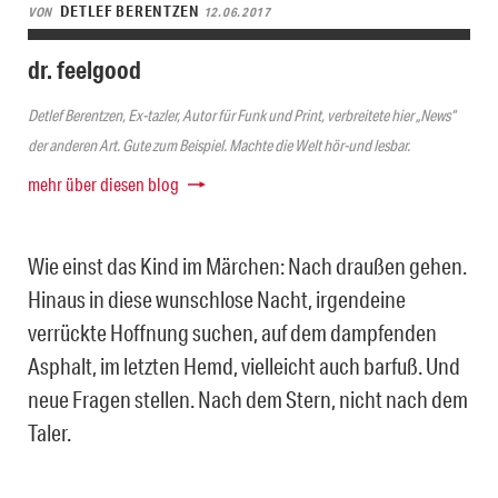
DETLEF BERENTZEN
VON
12.06.2017
dr. feelgood
Detlef Berentzen, Ex-tazler, Autor für Funk und Print, verbreitete hier „News“
der anderen Art. Gute zum Beispiel. Machte die Welt hör-und lesbar.
mehr über diesen blog
Wie einst das Kind im Märchen: Nach draußen gehen.
Hinaus in diese wunschlose Nacht, irgendeine
verrückte Hoffnung suchen, auf dem dampfenden
Asphalt, im letzten Hemd, vielleicht auch barfuß. Und
neue Fragen stellen. Nach dem Stern, nicht nach dem
Taler.