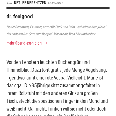
DETLEF BERENTZEN
VON
14.06.2017
dr. feelgood
Detlef Berentzen, Ex-tazler, Autor für Funk und Print, verbreitete hier „News“
der anderen Art. Gute zum Beispiel. Machte die Welt hör-und lesbar.
mehr über diesen blog
Vor den Fenstern leuchten Buchengrün und
Himmelblau. Dazu tönt gratis jede Menge Vogelsang,
irgendwo lärmt eine rote Vespa. Vielleicht. Marie ist
das egal. Die 95jährige sitzt zusammengefaltet in
ihrem Rollstuhl mit den anderen Girlz am großen
Tisch, steckt die spastischen Finger in den Mund und
weiß nicht. Gar nicht. Trinken will sie nicht oder doch,