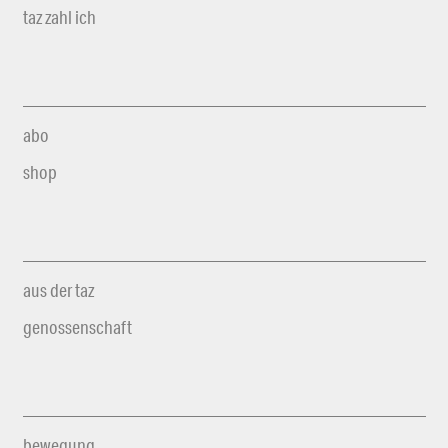
taz zahl ich
abo
shop
aus der taz
genossenschaft
bewegung