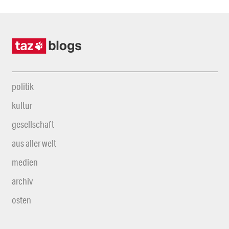
politik
kultur
gesellschaft
aus aller welt
medien
archiv
osten