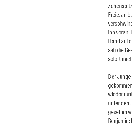
Zehenspitz
Freie, an 
verschwind
ihn voran.
Hand auf de
sah die Ge
sofort nach
Der Junge 
gekommen w
wieder runt
unter den 
gesehen we
Benjamin: E