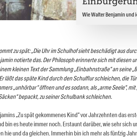
Einbürgerun
Wie Walter Benjamin und i
ommt zu spät: „Die Uhr im Schulhof sieht beschädigt aus durc
jamin notierte das. Der Philosoph erinnerte sich mit diesen 
einem kleinen Text der Sammlung „Einbahnstraße“ an seine „B
r läßt das späte Kind durch den Schulflur schleichen, die Tür
mers „unhörbar“ öffnen und es sodann, als „arme Seele“, mit
äcken“ bepackt, zu seiner Schulbank schleichen.
njamins „Zu spät gekommenes Kind“ vor Jahrzehnten das erste
nd bin es heute immer noch. Erstaunt darüber, wie sehr sich u
n hie und da gleichen. Immerhin bin ich mehr als fünfzig Jahr