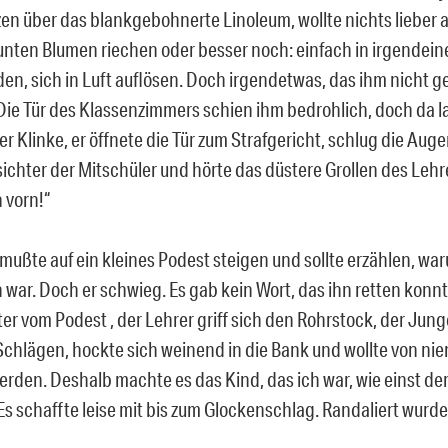
en über das blankgebohnerte Linoleum, wollte nichts lieber a
bunten Blumen riechen oder besser noch: einfach in irgendei
en, sich in Luft auflösen. Doch irgendetwas, das ihm nicht 
 Die Tür des Klassenzimmers schien ihm bedrohlich, doch da l
r Klinke, er öffnete die Tür zum Strafgericht, schlug die Augen
sichter der Mitschüler und hörte das düstere Grollen des Leh
 vorn!“
mußte auf ein kleines Podest steigen und sollte erzählen, war
ar. Doch er schwieg. Es gab kein Wort, das ihn retten konnt
er vom Podest , der Lehrer griff sich den Rohrstock, der Jun
Schlägen, hockte sich weinend in die Bank und wollte von 
rden. Deshalb machte es das Kind, das ich war, wie einst der
s schaffte leise mit bis zum Glockenschlag. Randaliert wurde 