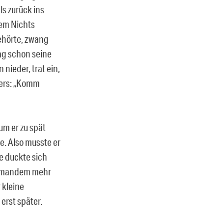
ls zurück ins
nem Nichts
gehörte, zwang
ag schon seine
 nieder, trat ein,
rers: „Komm
um er zu spät
e. Also musste er
ge duckte sich
niemandem mehr
 kleine
erst später.