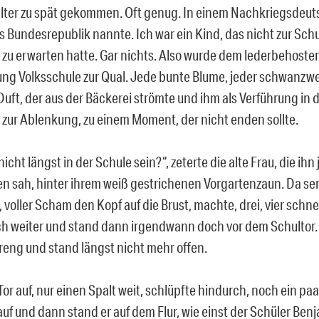
lter zu spät gekommen. Oft genug. In einem Nachkriegsdeut
 Bundesrepublik nannte. Ich war ein Kind, das nicht zur Schul
s zu erwarten hatte. Gar nichts. Also wurde dem lederbehost
ng Volksschule zur Qual. Jede bunte Blume, jeder schwanz
Duft, der aus der Bäckerei strömte und ihm als Verführung in 
t zur Ablenkung, zu einem Moment, der nicht enden sollte.
icht längst in der Schule sein?“, zeterte die alte Frau, die ih
en sah, hinter ihrem weiß gestrichenen Vorgartenzaun. Da se
, voller Scham den Kopf auf die Brust, machte, drei, vier schnel
ch weiter und stand dann irgendwann doch vor dem Schultor. 
reng und stand längst nicht mehr offen.
Tor auf, nur einen Spalt weit, schlüpfte hindurch, noch ein pa
uf und dann stand er auf dem Flur, wie einst der Schüler Benj