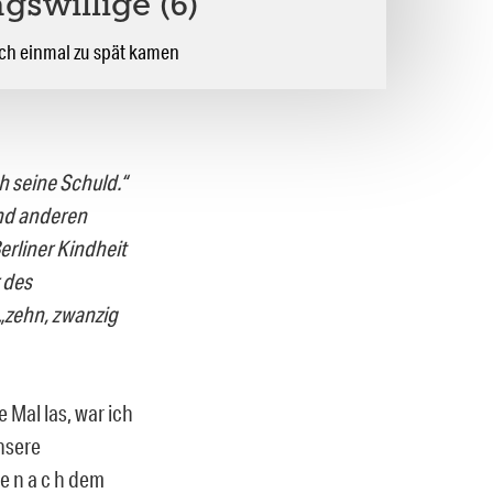
gswillige (6)
ch einmal zu spät kamen
h seine Schuld.“
und anderen
erliner Kindheit
 des
 „zehn, zwanzig
 Mal las, war ich
nsere
e n a c h dem