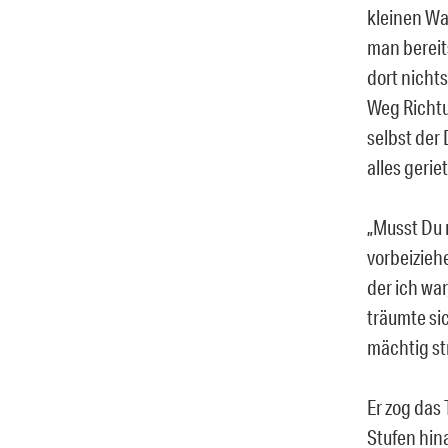
kleinen Wa
man bereits
dort nicht
Weg Richtu
selbst der 
alles gerie
„Musst Du n
vorbeizieh
der ich war
träumte si
mächtig st
Er zog das 
Stufen hina