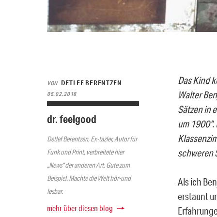
Das Kind k
DETLEF BERENTZEN
VON
Walter Ben
05.02.2018
Sätzen in 
dr. feelgood
um 1900“. E
Klassenzim
Detlef Berentzen, Ex-tazler, Autor für
schweren S
Funk und Print, verbreitete hier
„News“ der anderen Art. Gute zum
Beispiel. Machte die Welt hör-und
Als ich Be
lesbar.
erstaunt u
mehr über diesen blog
Erfahrunge