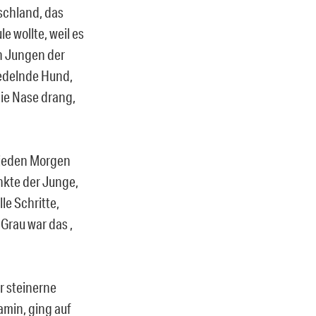
schland, das
e wollte, weil es
en Jungen der
wedelnde Hund,
die Nase drang,
n jeden Morgen
nkte der Junge,
le Schritte,
Grau war das ,
ar steinerne
amin, ging auf