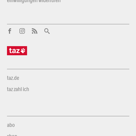
taz.de
taz zahl ich
abo
shop