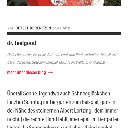
DETLEF BERENTZEN
VON
07.02.2018
dr. feelgood
Detlef Berentzen, Ex-tazler, Autor für Funk und Print, verbreitete hier „News“
der anderen Art. Gute zum Beispiel. Machte die Welt hör-und lesbar.
mehr über diesen blog
Überall Sonne. Irgendwo auch Schneeglöckchen.
Letzten Sonntag im Tiergarten zum Beispiel, ganz in
der Nähe des steinernen Albert Lortzing , dem immer
noch(!) die rechte Hand fehlt, aber egal, im Tiergarten
läuten die Schneeglocken und überall sind dunkel-