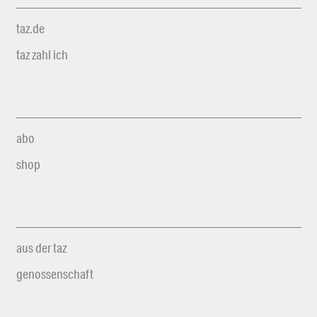
taz.de
taz zahl ich
abo
shop
aus der taz
genossenschaft