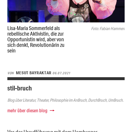
Lisa-Maria Sommerfeld als
Foto: Fabian Hammerl
rebellische Aktivistin, die zur
Opportunistin wird, aber von
sich denkt, Revolutionärin zu
sein
MESUT BAYRAKTAR
VON
06.07.2021
stil-bruch
Blog über Literatur, Theater, Philosophie im AnBruch, DurchBruch, UmBruch.
mehr über diesen blog