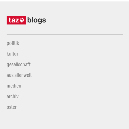
politik
kultur
gesellschaft
aus aller welt
medien
archiv
osten