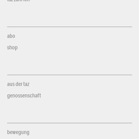
abo
shop
aus der taz
genossenschaft
bewegung