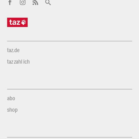
taz.de
taz zahl ich
abo
shop