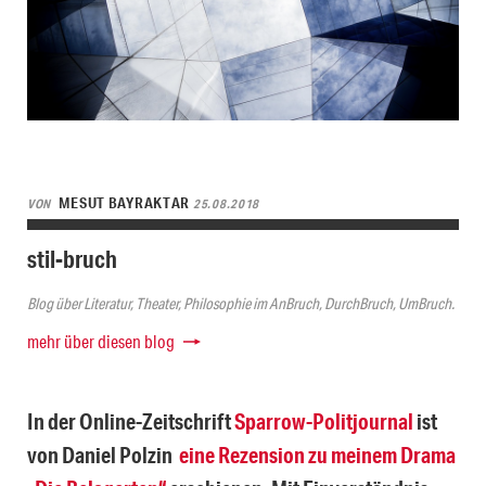
MESUT BAYRAKTAR
VON
25.08.2018
stil-bruch
Blog über Literatur, Theater, Philosophie im AnBruch, DurchBruch, UmBruch.
mehr über diesen blog
In der Online-Zeitschrift
Sparrow-Politjournal
ist
von Daniel Polzin
eine Rezension zu meinem Drama