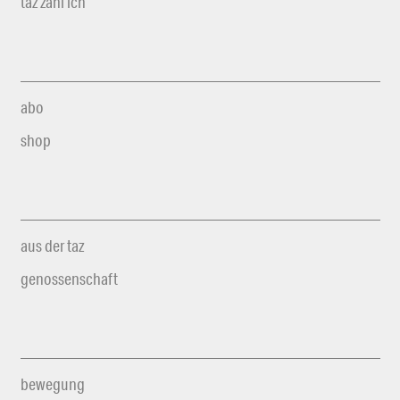
taz zahl ich
abo
shop
aus der taz
genossenschaft
bewegung