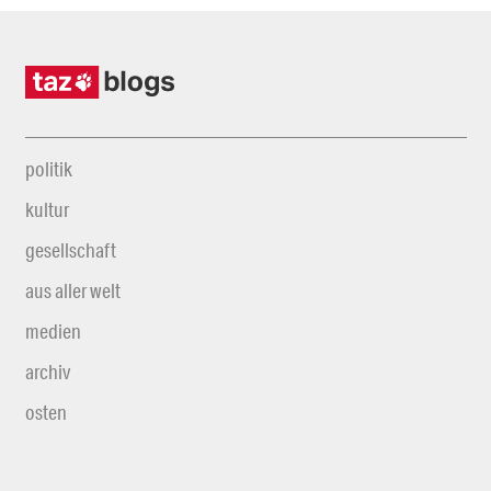
politik
kultur
gesellschaft
aus aller welt
medien
archiv
osten