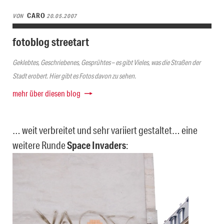
CARO
VON
20.05.2007
fotoblog streetart
Geklebtes, Geschriebenes, Gesprühtes – es gibt Vieles, was die Straßen der
Stadt erobert. Hier gibt es Fotos davon zu sehen.
mehr über diesen blog
… weit verbreitet und sehr variiert gestaltet… eine
weitere Runde
Space Invaders
: