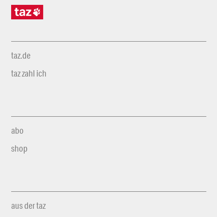
taz.de
taz zahl ich
abo
shop
aus der taz