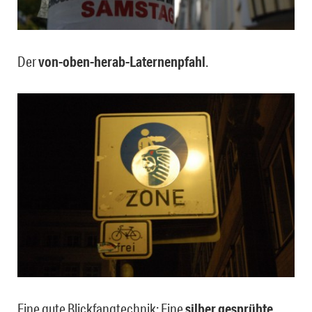
Der
von-oben-herab-Laternenpfahl
.
Eine gute Blickfangtechnik: Eine
silber gesprühte