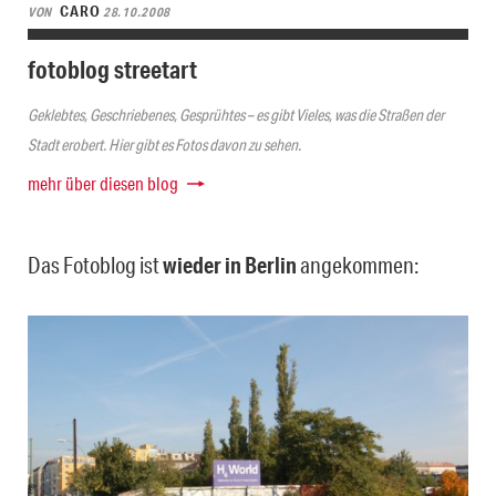
CARO
VON
28.10.2008
fotoblog streetart
Geklebtes, Geschriebenes, Gesprühtes – es gibt Vieles, was die Straßen der
Stadt erobert. Hier gibt es Fotos davon zu sehen.
mehr über diesen blog
Das Fotoblog ist
wieder in Berlin
angekommen: