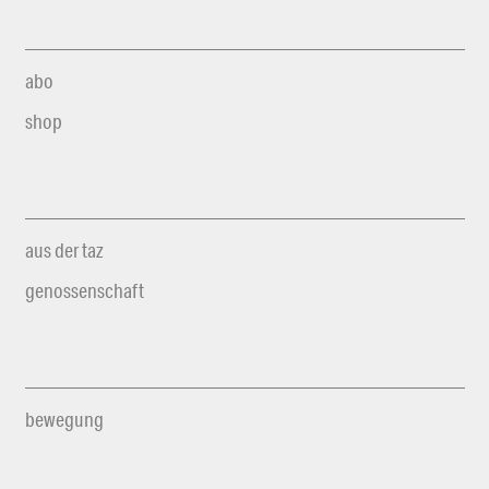
abo
shop
aus der taz
genossenschaft
bewegung