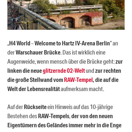
„
H4 World
–
Welcome to Hartz IV-Arena Berlin
“ an
der
Warschauer Brücke
. Das ist wirklich eine
Augenweide, wenn mensch über die Brücke geht:
zur
linken die neue
glitzernde 02-Welt
und
zur rechten
die große Stellwand vom
RAW-Tempel
, die auf die
Welt der Lebensrealität
aufmerksam macht.
Auf der
Rückseite
ein Hinweis auf das 10-jährige
Bestehen des
RAW-Tempels
,
der von den neuen
Eigentümern des Geländes immer mehr in die Enge