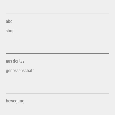
abo
shop
aus der taz
genossenschaft
bewegung