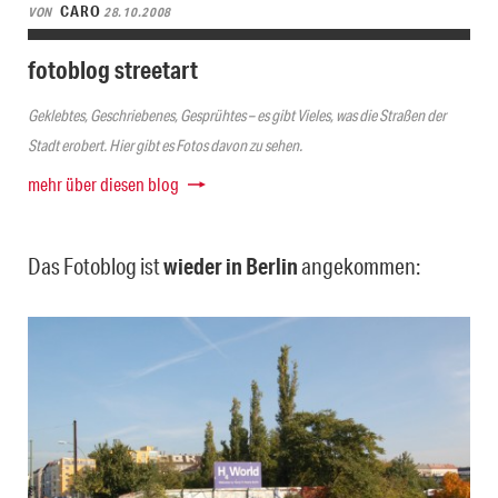
CARO
VON
28.10.2008
fotoblog streetart
Geklebtes, Geschriebenes, Gesprühtes – es gibt Vieles, was die Straßen der
Stadt erobert. Hier gibt es Fotos davon zu sehen.
mehr über diesen blog
Das Fotoblog ist
wieder in Berlin
angekommen: