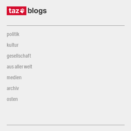
politik
kultur
gesellschaft
aus aller welt
medien
archiv
osten