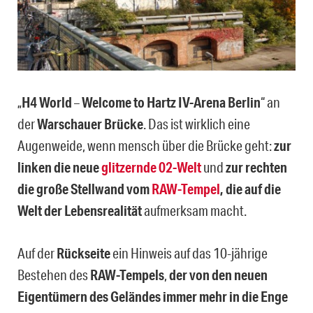
„
H4 World
–
Welcome to Hartz IV-Arena Berlin
“ an
der
Warschauer Brücke
. Das ist wirklich eine
Augenweide, wenn mensch über die Brücke geht:
zur
linken die neue
glitzernde 02-Welt
und
zur rechten
die große Stellwand vom
RAW-Tempel
, die auf die
Welt der Lebensrealität
aufmerksam macht.
Auf der
Rückseite
ein Hinweis auf das 10-jährige
Bestehen des
RAW-Tempels
,
der von den neuen
Eigentümern des Geländes immer mehr in die Enge