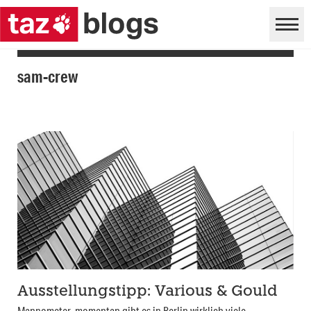
sam-crew
Ausstellungstipp: Various & Gould
Mannometer, momentan gibt es in Berlin wirklich viele