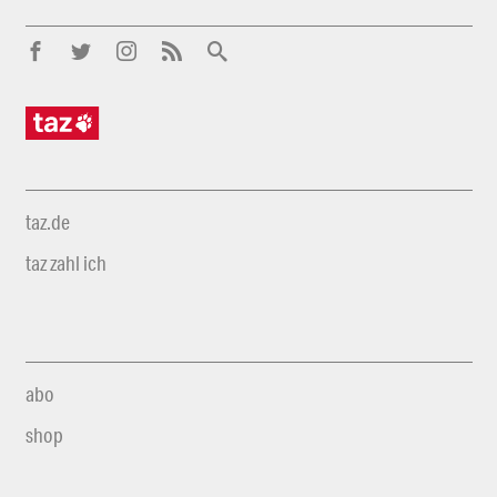
taz.de
taz zahl ich
abo
shop