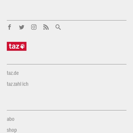
taz.de
taz zahl ich
abo
shop