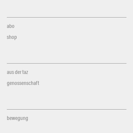
abo
shop
aus der taz
genossenschaft
bewegung