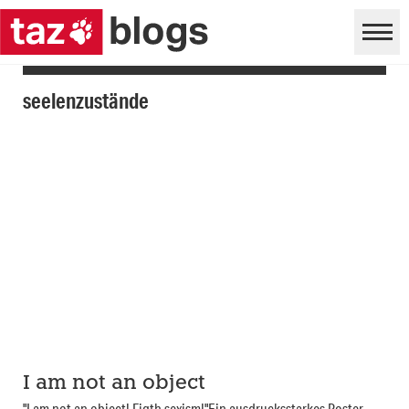
seelenzustände
I am not an object
"I am not an object! Figth sexism!"Ein ausdrucksstarkes Poster