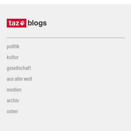
politik
kultur
gesellschaft
aus aller welt
medien
archiv
osten