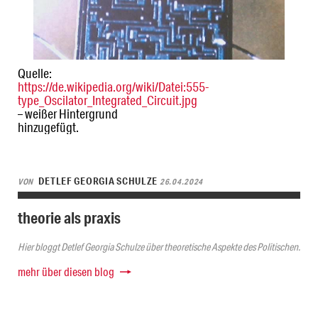
Quelle:
https://de.wikipedia.org/wiki/Datei:555-
type_Oscilator_Integrated_Circuit.jpg
– weißer Hintergrund
hinzugefügt.
DETLEF GEORGIA SCHULZE
VON
26.04.2024
theorie als praxis
Hier bloggt Detlef Georgia Schulze über theoretische Aspekte des Politischen.
mehr über diesen blog