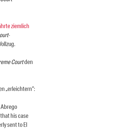
hrte ziemlich
ourt
-
ollzug.
reme Court
den
n „erleichtern“:
‘ Abrego
 that his case
ly sent to El