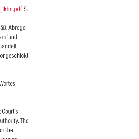
_lkhn.pdf
, S.
mäß, Abrego
ern‘ und
ehandelt
or geschickt
Wortes
t Court’s
uthority. The
for the
 foreign