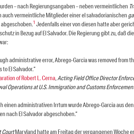
wurden – nach Regierungsangaben – neben vermeintlichen
Tr
n auch vermeintliche Mitglieder einer el salvadorianischen
ga
1
r abgeschoben.
Jedenfalls einer von diesen hatte aber geric
chutz in Bezug auf El Salvador. Die Regierung gibt zu, daß d
war:
ugh administrative error, Abrego-Garcia was removed from t
s to El Salvador.
“
aration of Robert L. Cerna
,
Acting Field Office Director Enfor
al Operations at U.S. Immigration and Customs Enforcemen
h einen administrativen Irrtum wurde Abrego-Garcia aus den
en nach El Salvador abgeschoben.“
t Court
Maryland hatte am Freitag der vergangenen Woche e