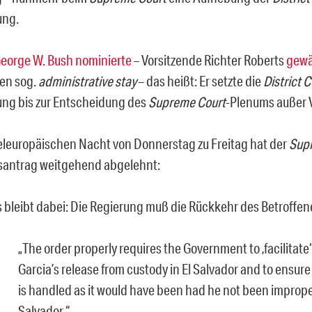
ung.
eorge W. Bush nominierte
– Vorsitzende Richter Roberts
gewä
en sog.
administrative stay
– das heißt: Er setzte die
District C
ng bis zur Entscheidung des
Supreme Court
-Plenums außer V
teleuropäischen Nacht von Donnerstag zu Freitag hat der
Sup
santrag weitgehend abgelehnt:
s bleibt dabei: Die Regierung muß die Rückkehr des Betroffene
„
The order properly requires the Government to ‚facilitate
Garcia’s release from custody in El Salvador and to ensure
is handled as it would have been had he not been improper
Salvador.
“