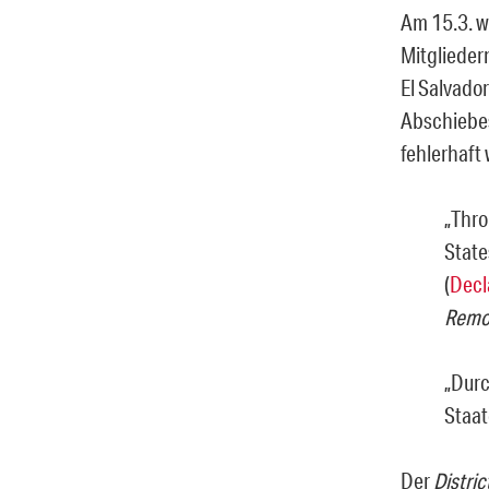
Am 15.3. 
Mitglieder
El Salvado
Abschiebes
fehlerhaft 
„
Thro
State
(
Decl
Remov
„Durc
Staat
Der
Distric