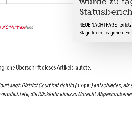
wurde zu tä
Statusberich
NEUE NACHTRÄGE - zuletzt a
e.JPG
(
MattWade
) und
KlägerInnen reagieren. Erst
gliche Überschrift dieses Artikels lautete.
rt sagt: District Court hat richtig (
proper
) entschieden, als 
verpflichtete, die Rückkehr eines zu Unrecht Abgeschobenen 