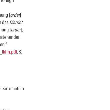
nung [
order
]
se des
District
nung [
order
],
zustehenden
en.“
_lkhn.pdf
, S.
as sie machen