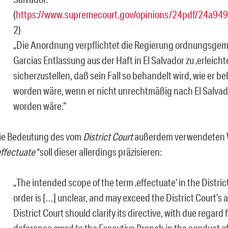
(
https://www.supremecourt.gov/opinions/24pdf/24a949
2)
„Die Anordnung verpflichtet die Regierung ordnungsge
Garcias Entlassung aus der Haft in El Salvador zu ‚erleicht
sicherzustellen, daß sein Fall so behandelt wird, wie er b
worden wäre, wenn er nicht unrechtmäßig nach El Salvad
worden wäre.“
ie Bedeutung des vom
District Court
außerdem verwendeten 
ffectuate
“
soll dieser allerdings präzisieren:
„
The intended scope of the term ‚effectuate‘ in the Distric
order is
[…]
unclear, and may exceed the District Court’s a
District Court should clarify its directive, with due regard 
deference owed to the Executive Branch in the conduct of