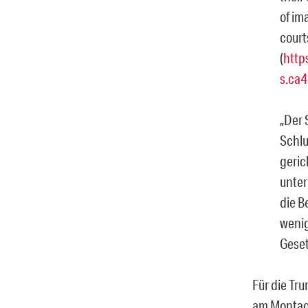
of im
court
(
http
s.ca4
„Der 
Schlu
geric
unter
die B
wenig
Geset
Für die Tr
am Montag