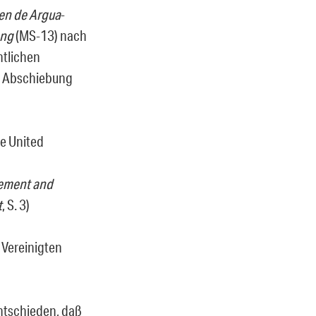
en de Argua
-
ng
(MS-13) nach
htlichen
ie Abschiebung
he United
cement and
t
, S. 3)
 Vereinigten
ntschieden, daß