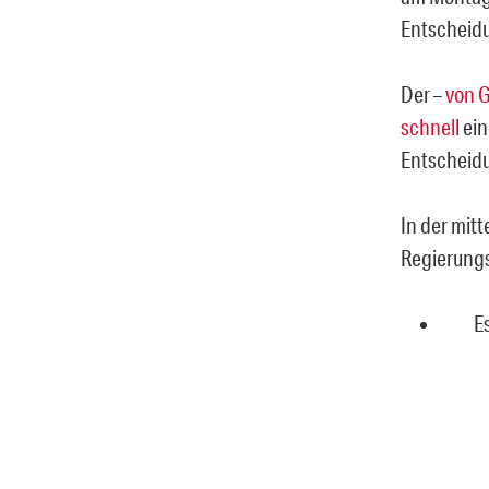
Entscheid
Der –
von G
schnell
ein
Entscheidu
In der mit
Regierung
E