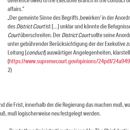
affairs.
“
„Der gemeinte Sinne des Begriffs ‚bewirken‘ in der Anord
des
District Court
ist […] unklar und könnte die Befugnis
Court
überschreiten. Der
District Court
sollte seine Anord
unter gebührender Berücksichtigung der der Exekutive 
Leitung [
conduct
] auswärtiger Angelegenheiten, klarstell
(
https://www.supremecourt.gov/opinions/24pdf/24a949
2)
nd die Frist, innerhalb der die Regierung das machen muß, w
uß, muß logischerweise neu festgelegt werden.