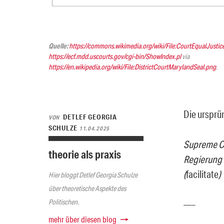
Quelle:
https://commons.wikimedia.org/wiki/File:CourtEqualJustic
https://ecf.mdd.uscourts.gov/cgi-bin/ShowIndex.pl
via
https://en.wikipedia.org/wiki/File:DistrictCourtMarylandSeal.png
.
Die ursprün
DETLEF GEORGIA
VON
SCHULZE
11.04.2025
Supreme Cou
theorie als praxis
Regierung 
(
facilitate
)
Hier bloggt Detlef Georgia Schulze
über theoretische Aspekte des
Politischen.
—–
mehr über diesen blog