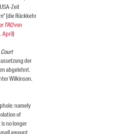
 USA-Zeit
rn
“ [die Rückkehr
for TRO
von
 April
)
 Court
 Aussetzung der
en abgelehnt.
hter Wilkinson.
oophole: namely
olation of
 is no longer
 small amount