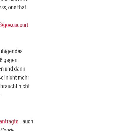
ess, one that
8/gov.uscourt
nruhigendes
oß gegen
ten und dann
 sei nicht mehr
 braucht nicht
r
antragte
– auch
 Court
-