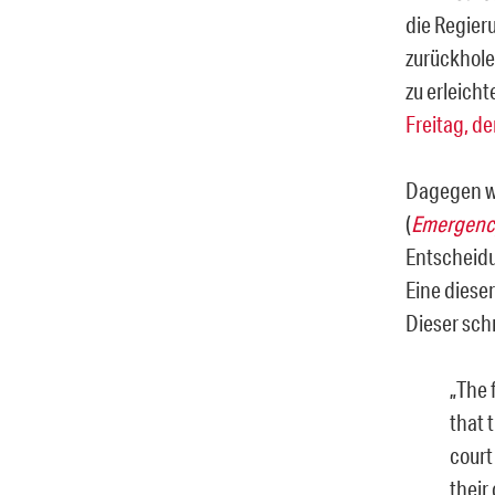
die Regier
zurückhole
zu erleicht
Freitag, de
Dagegen wa
(
Emergenc
Entscheidu
Eine dies
Dieser schr
„
The 
that 
court
their