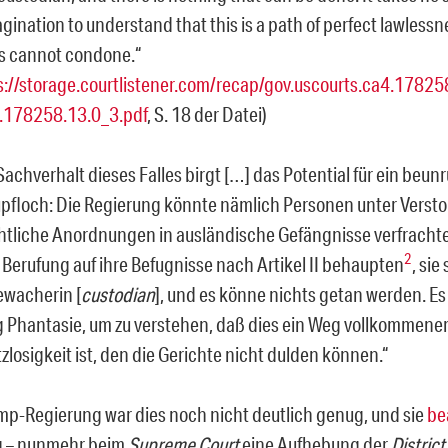
agination to understand that this is a path of perfect lawlessn
s cannot condone.
“
s://storage.courtlistener.com/recap/gov.uscourts.ca4.17825
.178258.13.0_3.pdf
, S. 18 der Datei)
Sachverhalt dieses Falles birgt […] das Potential für ein beu
pfloch: Die Regierung könnte nämlich Personen unter Verst
htliche Anordnungen in ausländische Gefängnisse verfrach
2
 Berufung auf ihre Befugnisse nach Artikel II behaupten
, sie
ewacherin [
custodian
], und es könne nichts getan werden. Es
 Phantasie, um zu verstehen, daß dies ein Weg vollkommene
zlosigkeit ist, den die Gerichte nicht dulden können.“
ump-Regierung war dies noch nicht deutlich genug, und sie
be
 – nunmehr beim
Supreme Court
eine Aufhebung der
District