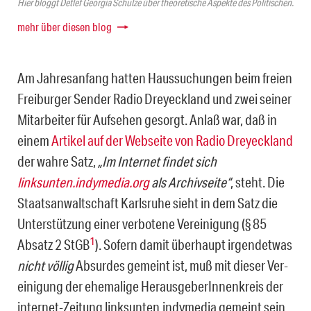
Hier bloggt Detlef Georgia Schulze über theoretische Aspekte des Politischen.
mehr über diesen blog
Am Jahresanfang hatten Haussuchungen beim freien
Freiburger Sender Radio Dreyeckland und zwei seiner
Mitarbeiter für Aufsehen gesorgt. Anlaß war, daß in
einem
Artikel auf der Webseite von Radio Dreyeckland
der wahre Satz,
„
Im Internet findet sich
linksunten.indymedia.org
als Archivseite“
, steht. Die
Staatsanwaltschaft Karlsruhe sieht in dem Satz die
Unterstützung einer verbotene Vereinigung (§ 85
1
Absatz 2 StGB
). So­fern damit überhaupt irgendetwas
nicht völlig
Absurdes gemeint ist, muß mit dieser Ver­
einigung der ehemalige HerausgeberInnenkreis der
internet-Zeitung linksunten.indyme­dia gemeint sein.