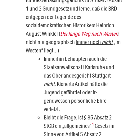
Bundesverfassungsgerichts zu Artikel 5 Ab­satz
1 und 2 Grundgesetz und lerne, daß die BRD –
entgegen der Legende des
sozialdemokratischen Historikers Heinrich
August Winkler [
Der lange Weg nach Westen
] –
nicht nur geographisch
immer
noch
nicht
„im
Westen“ liegt…)
Immerhin behaupten auch die
Staatsanwaltschaft Karlsruhe und
das Oberlan­desgericht Stuttgart
nicht
, Kienerts Artikel hätte die
Jugend gefährdet oder ir­
gendwessen persönliche Ehre
verletzt.
Bleibt die Frage: Ist § 85 Absatz 2
4
StGB ein „allgemeines“
Gesetz im
Sinne von Artikel 5 Absatz 2