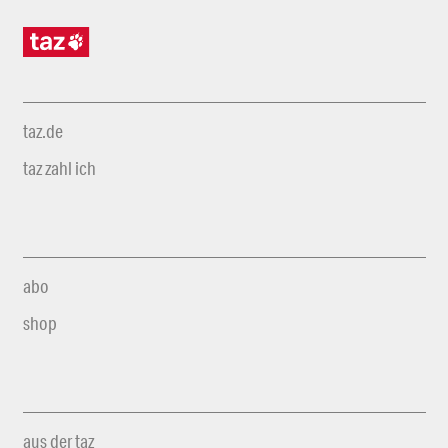
taz.de
taz zahl ich
abo
shop
aus der taz