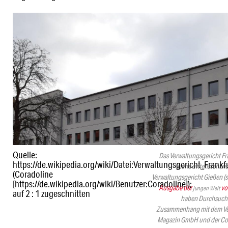
Quelle:
Das Verwaltungsgericht Fr
https://de.wikipedia.org/wiki/Datei:Verwaltungsgericht_Frankf
(siehe untenstehend
(Coradoline
Verwaltungsgericht Gießen (
[https://de.wikipedia.org/wiki/Benutzer:Coradoline]);
Ausgabe der
vo
jungen Welt
auf 2 : 1 zugeschnitten
haben Durchsuch
Zusammenhang mit dem Ve
Magazin GmbH und der C