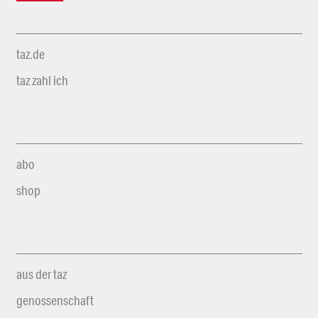
taz.de
taz zahl ich
abo
shop
aus der taz
genossenschaft