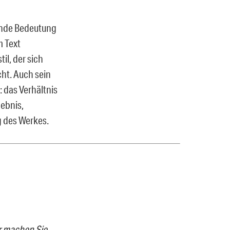
hende Bedeutung
m Text
il, der sich
cht. Auch sein
 das Verhältnis
gebnis,
g des Werkes.
r machen Sie