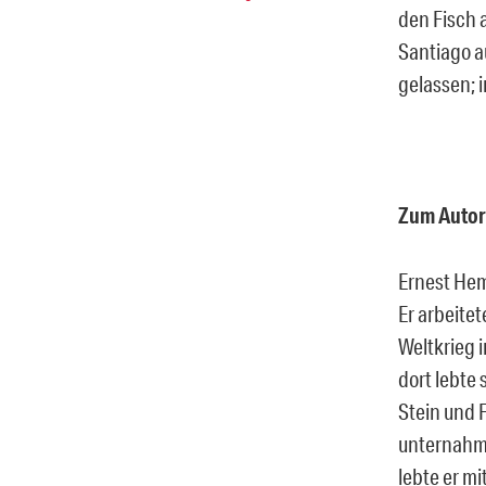
den Fisch a
Santiago a
gelassen; 
Zum Autor
Ernest Hem
Er arbeite
Weltkrieg i
dort lebte
Stein und 
unternahm 
lebte er mi