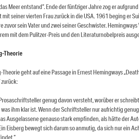
as Meer entstand“. Ende der fünfziger Jahre zog er aufgrund
mit seiner vierten Frau zurück in die USA. 1961 beging er Sui
re zuvor sein Vater und zwei seiner Geschwister. Hemingway
rem mit dem Pulitzer-Preis und den Literaturnobelpreis ausg
g-Theorie
g-Theorie geht auf eine Passage in Ernest Hemingways „Death
 zurück:
rosaschriftsteller genug davon versteht, worüber er schreibt, 
was ihm klar ist. Wenn der Schriftsteller nur aufrichtig genug
das Ausgelassene genauso stark empfinden, als hätte der Auto
Ein Eisberg bewegt sich darum so anmutig, da sich nur ein Ac
indet.“