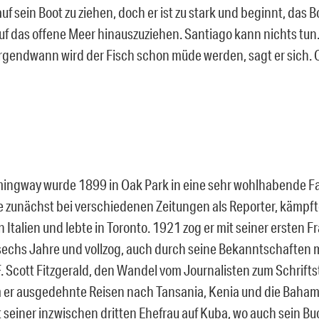
uf sein Boot zu ziehen, doch er ist zu stark und beginnt, das 
uf das offene Meer hinauszuziehen. Santiago kann nichts tun. 
irgendwann wird der Fisch schon müde werden, sagt er sich. 
ingway wurde 1899 in Oak Park in eine sehr wohlhabende Fa
te zunächst bei verschiedenen Zeitungen als Reporter, kämpft
n Italien und lebte in Toronto. 1921 zog er mit seiner ersten F
 sechs Jahre und vollzog, auch durch seine Bekanntschaften 
F. Scott Fitzgerald, den Wandel vom Journalisten zum Schrifts
er ausgedehnte Reisen nach Tansania, Kenia und die Baha
t seiner inzwischen dritten Ehefrau auf Kuba, wo auch sein Bu