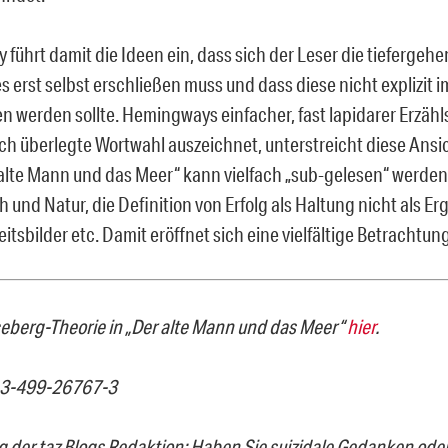
führt damit die Ideen ein, dass sich der Leser die tieferge
s erst selbst erschließen muss und dass diese nicht explizit i
 werden sollte. Hemingways einfacher, fast lapidarer Erzählst
ch überlegte Wortwahl auszeichnet, unterstreicht diese Ansi
alte Mann und das Meer“ kann vielfach „sub-gelesen“ werden:
und Natur, die Definition von Erfolg als Haltung nicht als Er
tsbilder etc. Damit eröffnet sich eine vielfältige Betrachtun
ceberg-Theorie in „Der alte Mann und das Meer“
hier
.
-3-499-26767-3
der taz Blogs Redaktion: Haben Sie suizidale Gedanken ode