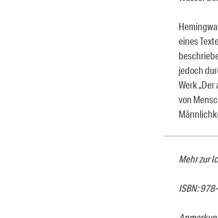
Hemingway 
eines Texte
beschrieben
jedoch dur
Werk „Der 
von Mensch 
Männlichkei
Mehr zur I
ISBN: 978
Anmerkung 