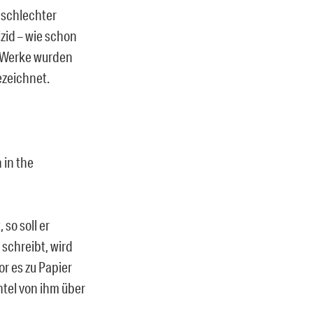
 schlechter
zid – wie schon
s Werke wurden
ezeichnet.
 in the
so soll er
 schreibt, wird
r es zu Papier
htel von ihm über