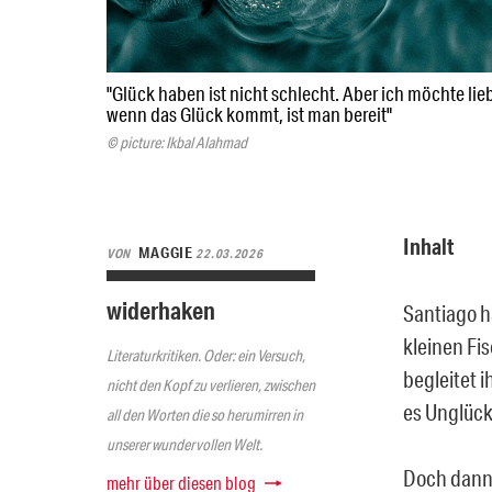
"Glück haben ist nicht schlecht. Aber ich möchte lie
wenn das Glück kommt, ist man bereit"
© picture: Ikbal Alahmad
Inhalt
MAGGIE
VON
22.03.2026
widerhaken
Santiago h
kleinen Fi
Literaturkritiken. Oder: ein Versuch,
begleitet i
nicht den Kopf zu verlieren, zwischen
es Unglück
all den Worten die so herumirren in
unserer wundervollen Welt.
Doch dann 
mehr über diesen blog