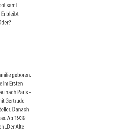
Boot samt
Er bleibt
Oder?
milie geboren.
e im Ersten
rau nach Paris –
mit Gertrude
teller. Danach
mas. Ab 1939
ch „Der Alte