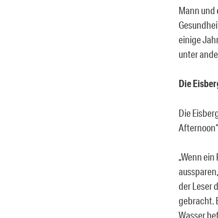
Mann und d
Gesundheit 
einige Jah
unter ande
Die Eisber
Die Eisber
Afternoon“
„Wenn ein P
aussparen, 
der Leser 
gebracht. 
Wasser bef