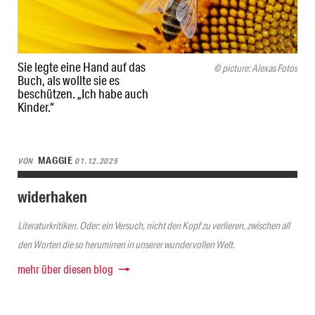
Sie legte eine Hand auf das
© picture: Alexas Fotos
Buch, als wollte sie es
beschützen. „Ich habe auch
Kinder.“
MAGGIE
VON
01.12.2025
widerhaken
Literaturkritiken. Oder: ein Versuch, nicht den Kopf zu verlieren, zwischen all
den Worten die so herumirren in unserer wundervollen Welt.
mehr über diesen blog