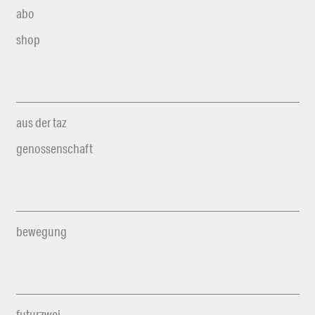
abo
shop
aus der taz
genossenschaft
bewegung
futurzwei