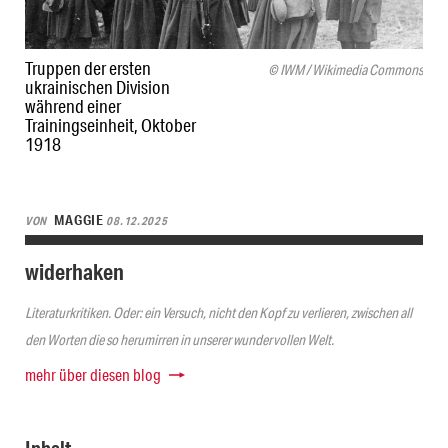
Truppen der ersten
© IWM / Wikimedia Commons
ukrainischen Division
während einer
Trainingseinheit, Oktober
1918
MAGGIE
VON
08.12.2025
widerhaken
Literaturkritiken. Oder: ein Versuch, nicht den Kopf zu verlieren, zwischen all
den Worten die so herumirren in unserer wundervollen Welt.
mehr über diesen blog