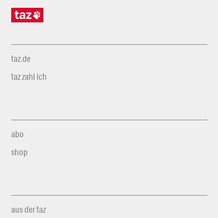
taz.de
taz zahl ich
abo
shop
aus der taz