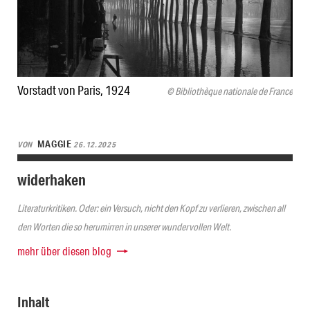
Vorstadt von Paris, 1924
© Bibliothèque nationale de France
MAGGIE
VON
26.12.2025
widerhaken
Literaturkritiken. Oder: ein Versuch, nicht den Kopf zu verlieren, zwischen all
den Worten die so herumirren in unserer wundervollen Welt.
mehr über diesen blog
Inhalt