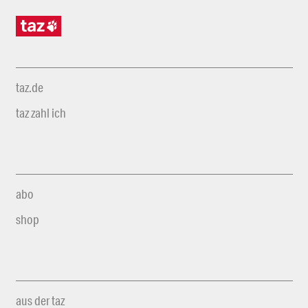
taz.de
taz zahl ich
abo
shop
aus der taz