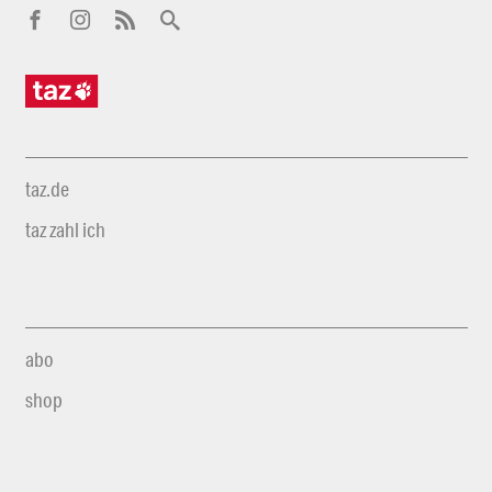
taz.de
taz zahl ich
abo
shop