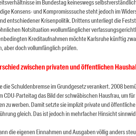
itsverhältnisse im Bundestag keineswegs selbstverständlich
dige Konsens- und Kompromisssuche steht jedoch im Wider
nd entschiedener Krisenpolitik. Drittens unterliegt die Fests
nlichen Notsituation »vollumfänglicher verfassungsgerichtl
enbedingten Kreditaufnahmen möchte Karlsruhe künftig zwa
n, aber doch
vollumfänglich prüfen.
rschied zwischen privaten und öffentlichen Hausha
e die Schuldenbremse im Grundgesetz verankert. 2008 bem
m CDU-Parteitag das Bild der schwäbischen Hausfrau, um fü
n zu werben. Damit setzte sie implizit private und öffentliche
ührung gleich. Das ist jedoch in mehrfacher Hinsicht sinnwid
kann die eigenen Einnahmen und Ausgaben völlig anders steue