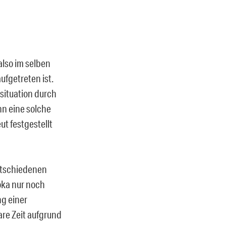
lso im selben
ufgetreten ist.
ituation durch
n eine solche
t festgestellt
entschiedenen
oka nur noch
ng einer
re Zeit
aufgrund