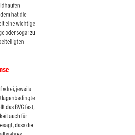
eldhaufen
rdem hat die
it eine wichtige
ge oder sogar zu
eiteiligten
emse
»drei, jeweils
notlagenbedingte
t das BVG fest,
keit auch für
esagt, dass die
altsjahres