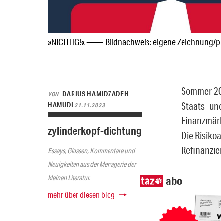
»NICHTIG!« ⸺ Bildnachweis: eigene Zeichnung/p
Sommer 20
DARIUS HAMIDZADEH
VON
Staats- un
HAMUDI
21.11.2023
Finanzmärk
zylinderkopf-dichtung
Die Risiko
Refinanzie
Essays, Glossen, Kommentare und
Neuigkeiten aus der Menagerie der
kleinen Literatur.
abo
mehr über diesen blog