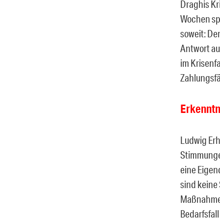
Draghis Kr
Wochen spä
soweit: Der
Antwort auf
im Krisenf
Zahlungsfä
Erkenntn
Ludwig Erh
Stimmungen
eine Eigen
sind keine
Maßnahmen 
Bedarfsfal