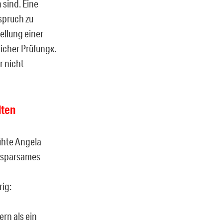
 sind. Eine
spruch zu
tellung einer
icher Prüfung«.
r nicht
lten
ühte Angela
r sparsames
rig:
rn als ein