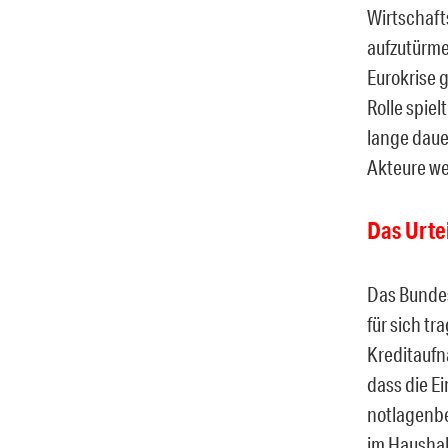
Wirtschaft
aufzutürme
Eurokrise 
Rolle spie
lange daue
Akteure we
Das Urte
Das Bundes
für sich t
Kreditaufn
dass die E
notlagenbe
im Haushal