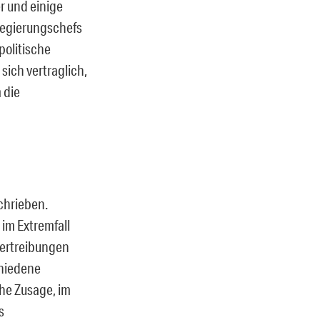
r und einige
Regierungschefs
politische
sich vertraglich,
 die
chrieben.
im Extremfall
bertreibungen
chiedene
he Zusage, im
s