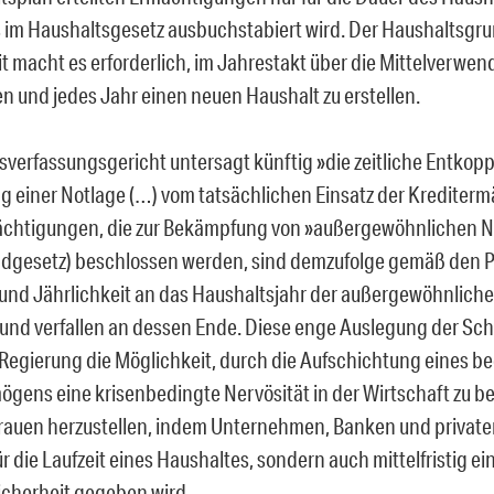
s im Haushaltsgesetz ausbuchstabiert wird.
Der Haushaltsgru
it macht es erforderlich, im Jahrestakt über die Mittelverwen
n und jedes Jahr einen neuen Haushalt zu erstellen.
verfassungsgericht untersagt künftig »die zeitliche Entkop
ng einer Notlage (…) vom tatsächlichen Einsatz der Krediter
chtigungen, die zur Bekämpfung von »außergewöhnlichen N
dgesetz) beschlossen werden, sind demzufolge gemäß den Pr
 und Jährlichkeit an das Haushaltsjahr der außergewöhnlich
nd verfallen an dessen Ende. Diese enge Auslegung der S
Regierung die Möglichkeit, durch die Aufschichtung eines 
gens eine krisenbedingte Nervösität in der Wirtschaft
zu b
rauen herzustellen, indem Unternehmen, Banken und privat
ür die Laufzeit eines Haushaltes, sondern auch mittelfristig ei
cherheit gegeben wird.