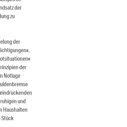
ndsatz der
dung zu
pelung der
mächtigungen«.
otsituationen«
inzipien der
en Notlage
chuldenbremse
beeindruckenden
eruhigen und
en Haushalten
n Stück