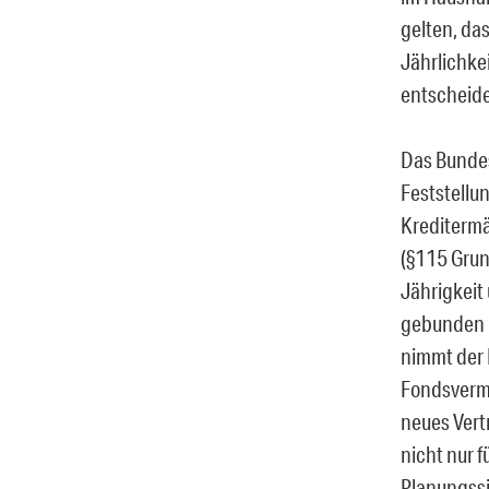
gelten, da
Jährlichke
entscheide
Das Bundes
Feststellu
Kreditermä
(§115 Grun
Jährigkeit
gebunden u
nimmt der 
Fondsvermö
neues Vert
nicht nur f
Planungssi