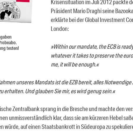
Krisensituation im Juli 2012 packte 
Präsident Mario Draghi seine Bazook
erklärte bei der Global Investment Co
London:
sgaben
Probeabo.
»Within our mandate, the ECB is ready
ung testen!
whatever it takes to preserve the euro
me, it will be enough.«
ahmen unseres Mandats ist die EZB bereit, alles Notwendige 
zu erhalten. Und glauben Sie mir, es wird genug sein.«
ische Zentralbank sprang in die Bresche und machte den v
nnen unmissverständlich klar, dass sie am kürzeren Hebel saß
en würde, auf einen Staatsbankrott in Südeuropa zu spekulie