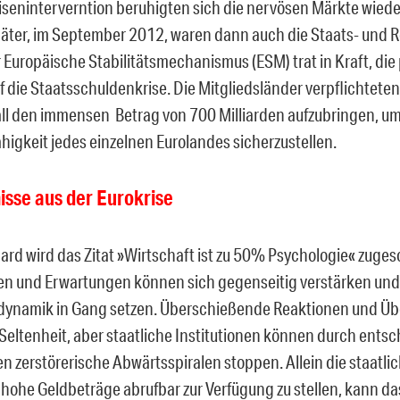
iseninterverntion beruhigten sich die nervösen Märkte wiede
ter, im September 2012, waren dann auch die Staats- und 
 Europäische Stabilitätsmechanismus (ESM) trat in Kraft, die 
 die Staatsschuldenkrise. Die Mitgliedsländer verpflichteten 
all den immensen Betrag von 700 Milliarden aufzubringen, um
higkeit jedes einzelnen Eurolandes sicherzustellen.
isse aus der Eurokrise
ard wird das Zitat »Wirtschaft ist zu 50% Psychologie« zuges
 und Erwartungen können sich gegenseitig verstärken und 
dynamik in Gang setzen. Überschießende Reaktionen und Ü
 Seltenheit, aber staatliche Institutionen können durch ents
zerstörerische Abwärtsspiralen stoppen. Allein die staatlic
l hohe Geldbeträge abrufbar zur Verfügung zu stellen, kann da