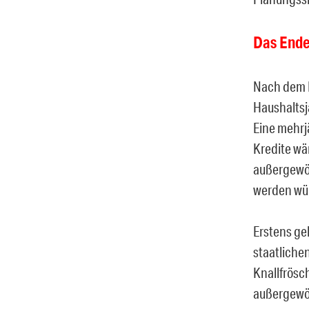
Das End
Nach dem B
Haushaltsj
Eine mehrj
Kredite wä
außergewöh
werden wür
Erstens ge
staatliche
Knallfrösc
außergewöh