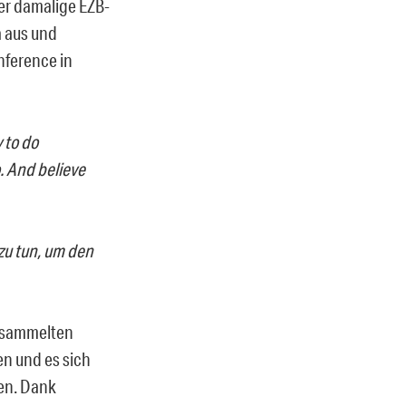
der damalige EZB-
a aus und
nference in
 to do
. And believe
zu tun, um den
ersammelten
en und es sich
ren. Dank