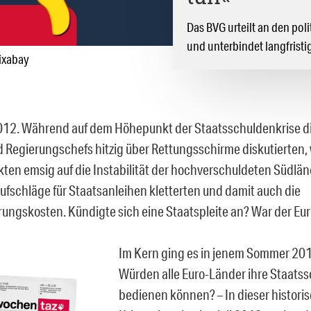
Das BVG urteilt an den pol
und unterbindet langfristig
ixabay
12. Während auf dem Höhepunkt der Staatsschuldenkrise d
d Regierungschefs hitzig über Rettungsschirme diskutierten,
ten emsig auf die Instabilität der hochverschuldeten Südlän
aufschläge für Staatsanleihen kletterten und damit auch die
rungskosten. Kündigte sich eine Staatspleite an? War der Eu
Im Kern ging es in jenem Sommer 201
Würden alle Euro-Länder ihre Staats
bedienen können? – In dieser histori