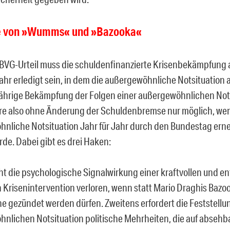
e von
»
Wumms
«
und
»
Bazooka
«
VG-Urteil muss die schuldenfinanzierte Krisenbekämpfung a
ahr erledigt sein, in dem die außergewöhnliche Notsituation a
ährige
Bekämpfung der Folgen einer außergewöhnlichen Nots
re also ohne Änderung der Schuldenbremse nur möglich, wen
nliche Notsituation Jahr für Jahr durch den Bundestag erneu
de. Dabei gibt es drei Haken:
ht die psychologische Signalwirkung einer kraftvollen und 
n Krisenintervention verloren, wenn statt Mario Draghis Bazo
he gezündet werden dürfen. Zweitens erfordert die Feststellu
nlichen Notsituation politische Mehrheiten, die auf absehba