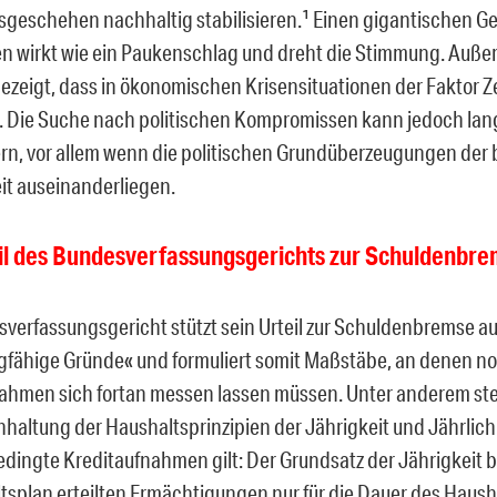
sgeschehen nachhaltig stabilisieren.¹ Einen gigantischen G
n wirkt wie ein Paukenschlag und dreht die Stimmung. Auße
gezeigt, dass in ökonomischen Krisensituationen der Faktor Ze
lt. Die Suche nach politischen Kompromissen kann jedoch lan
rn, vor allem wenn die politischen Grundüberzeugungen der b
it auseinanderliegen.
il des Bundesverfassungsgerichts zur Schuldenbr
verfassungsgericht stützt sein Urteil zur Schuldenbremse auf 
ragfähige Gründe« und formuliert somit Maßstäbe, an denen 
ahmen sich fortan messen lassen müssen. Unter anderem stell
inhaltung der Haushaltsprinzipien der Jährigkeit und Jährlich
dingte Kreditaufnahmen gilt: Der Grundsatz der Jährigkeit b
tsplan erteilten Ermächtigungen nur für die Dauer des Haush