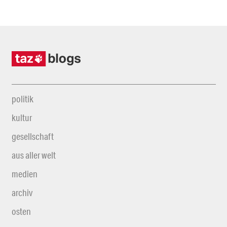
politik
kultur
gesellschaft
aus aller welt
medien
archiv
osten