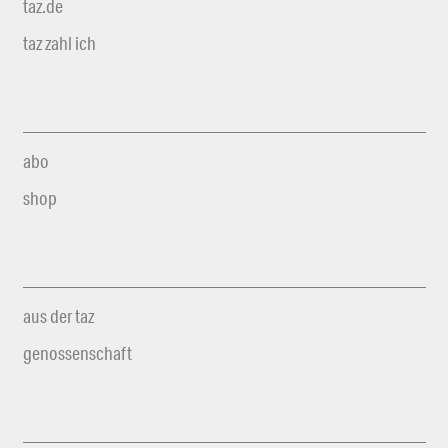
taz.de
taz zahl ich
abo
shop
aus der taz
genossenschaft