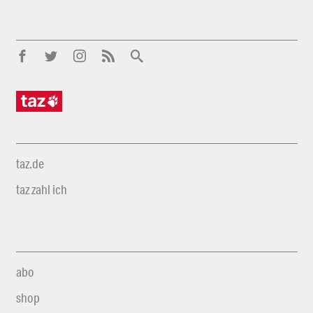
taz.de
taz zahl ich
abo
shop