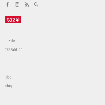
taz.de
taz zahl ich
abo
shop