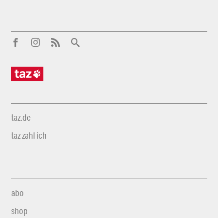
taz.de
taz zahl ich
abo
shop