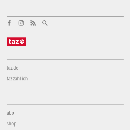
taz.de
taz zahl ich
abo
shop