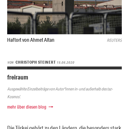
Haftort von Ahmet Altan
REUTERS
CHRISTOPH STEINERT
VON
15.06.2020
freiraum
Ausgewählte Einzelbeiträge von Autor*innen in- und außerhalb des taz-
Kosmos'.
mehr über diesen blog
Die Türkei gehört zu den Ländern, die besonders stark