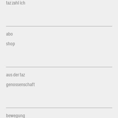
taz zahl ich
abo
shop
aus der taz
genossenschaft
bewegung