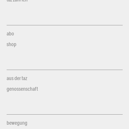
abo
shop
aus der taz
genossenschaft
bewegung