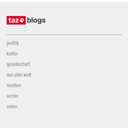
politik
kultur
gesellschaft
aus aller welt
medien
archiv
osten