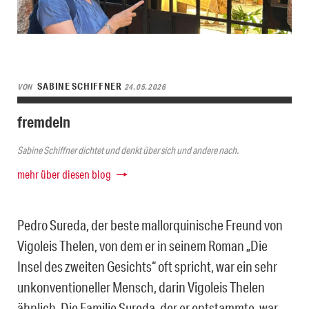
SABINE SCHIFFNER
VON
24.05.2026
fremdeln
Sabine Schiffner dichtet und denkt über sich und andere nach.
mehr über diesen blog
Pedro Sureda, der beste mallorquinische Freund von
Vigoleis Thelen, von dem er in seinem Roman „Die
Insel des zweiten Gesichts“ oft spricht, war ein sehr
unkonventioneller Mensch, darin Vigoleis Thelen
ähnlich.
Die Familie Sureda, der er entstammte, war