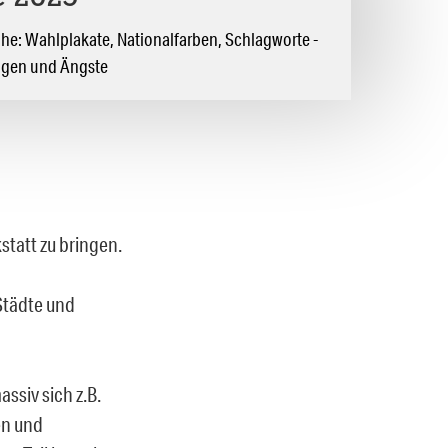
eihe: Wahlplakate, Nationalfarben, Schlagworte -
ungen und Ängste
statt zu bringen.
Städte und
ssiv sich z.B.
ben und