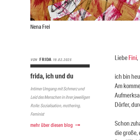
Nena Frei
Liebe
Fini
,
FRIDA
VON
19.02.2025
frida, ich und du
ich bin he
Am kommen
Intimer Umgang mit Schmerz und
Aufmerksam
Leid des Menschen in ihrer jeweiligen
Dörfer, dur
Rolle: Sozialisation, mothering,
Feminist
Schon zuha
mehr über diesen blog
die große, 