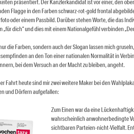
keiten präsentiert. Der Kanzlerkandidat ist vor einer, den obe
en Flagge in den Farben schwarz-rot-gold frontal abgebilde
foto oder einem Passbild. Darüber stehen Worte, die das Ind
 „für dich“ und dies mit einem Nationalgefühl verbinden „De
 nur die Farben, sondern auch der Slogan lassen mich gruseln
sempfinden an den Ton einer nationalen Normalität in Verbin
nern, bei dem Versuch an der Macht zu bleiben, angeht.
r Fahrt heute sind mir zwei weitere Maker bei den Wahlplak
en und Dörfern aufgefallen:
Zum Einen war da eine Lückenhaftigke
wahrscheinlich anwohnerbedingte Vo
sichtbaren Parteien-nicht-Vielfalt. 