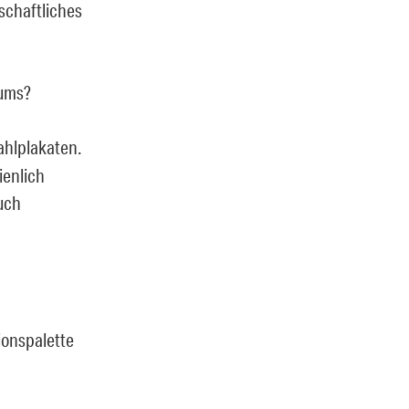
tschaftliches
uums?
ahlplakaten.
ienlich
uch
ionspalette