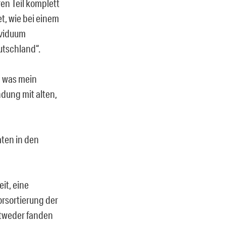
ren Teil komplett
t, wie bei einem
ividuum
utschland“.
, was mein
dung mit alten,
aten in den
it, eine
rsortierung der
Entweder fanden