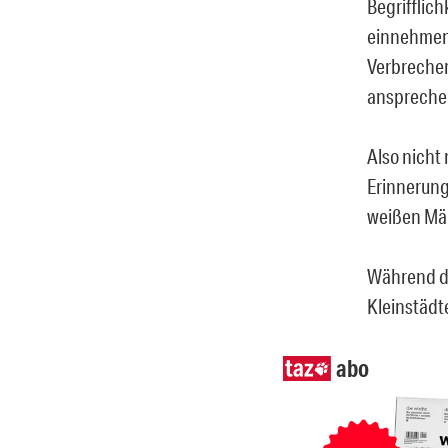
Begrifflich
einnehmend
Verbrecher
ansprechen
Also nicht
Erinnerung
weißen Män
Während de
Kleinstädt
abo