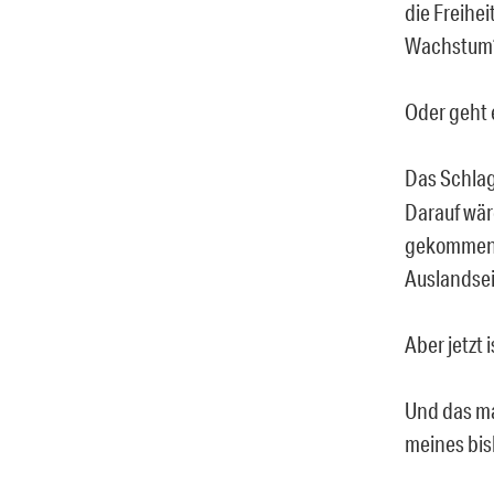
die Freihei
Wachstum
Oder geht e
Das Schlag
Darauf wär
gekommen,
Auslandsei
Aber jetzt 
Und das ma
meines bis