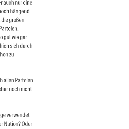
er auch nur eine
 noch hängend
, die großen
Parteien.
o gut wie gar
chien sich durch
hon zu
h allen Parteien
sher noch nicht
änge verwendet
er Nation? Oder