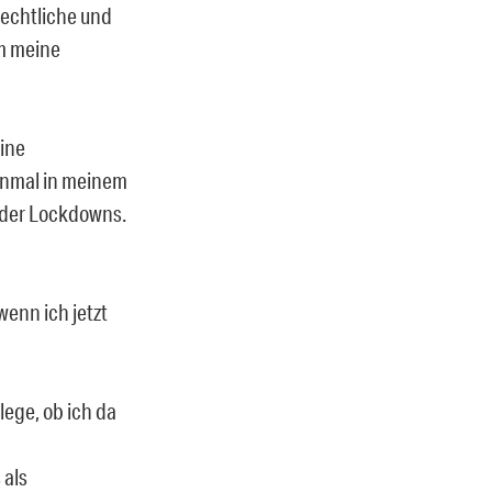
lechtliche und
um meine
eine
einmal in meinem
 der Lockdowns.
enn ich jetzt
lege, ob ich da
 als