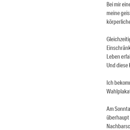
Bei mir ein
meine geis
körperliche
Gleichzeit
Einschränk
Leben erfa
Und diese K
Ich bekomm
Wahlplakat
Am Sonntag
überhaupt 
Nachbarsc