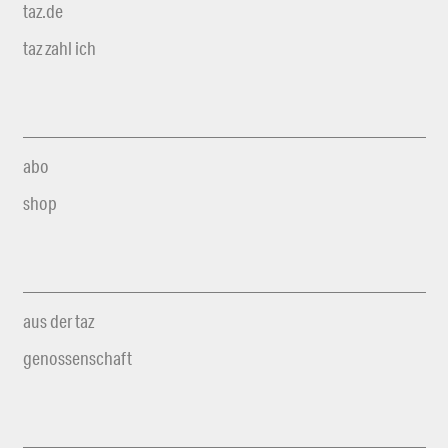
taz.de
taz zahl ich
abo
shop
aus der taz
genossenschaft