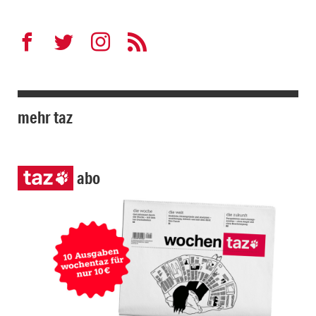
mehr taz
abo