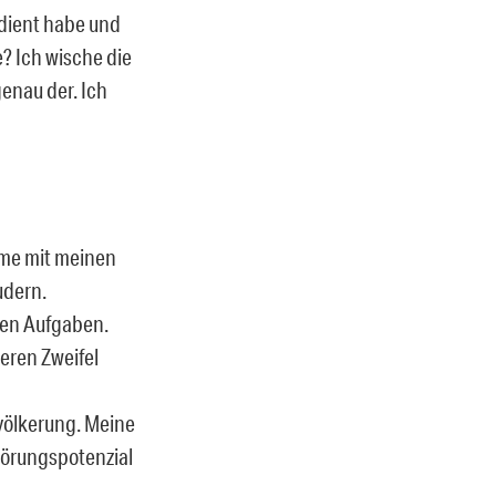
erdient habe und
e? Ich wische die
genau der. Ich
eme mit meinen
udern.
ßen Aufgaben.
eren Zweifel
evölkerung. Meine
törungspotenzial