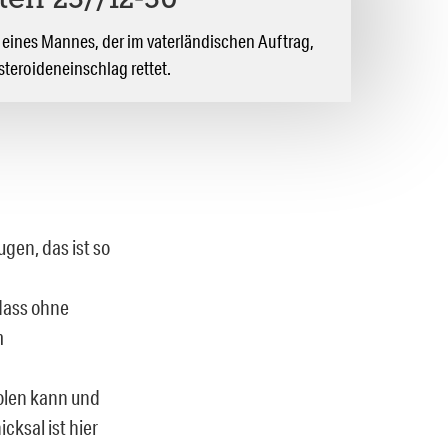
en 23//12-30
ines Mannes, der im vaterländischen Auftrag,
teroideneinschlag rettet.
ugen, das ist so
 dass ohne
m
holen kann und
cksal ist hier