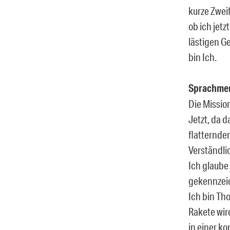
kurze Zweif
ob ich jetz
lästigen Ge
bin Ich.
Sprachm
Die Mission
Jetzt, da 
flatternde
Verständli
Ich glaube
gekennzei
Ich bin Tho
Rakete wir
in einer k