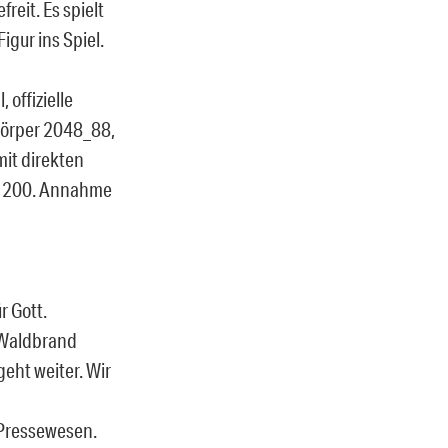
eit. Es spielt
igur ins Spiel.
 offizielle
körper 2048_88,
mit direkten
ch 200. Annahme
r Gott.
m Waldbrand
eht weiter. Wir
 Pressewesen.