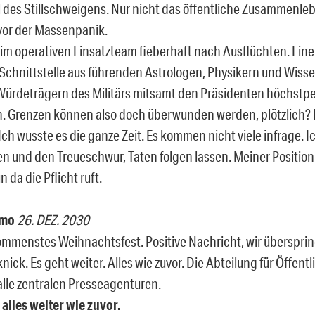
 des Stillschweigens. Nur nicht das öffentliche Zusammenle
vor der Massenpanik.
 im operativen Einsatzteam fieberhaft nach Ausflüchten. Eine
Schnittstelle aus führenden Astrologen, Physikern und Wiss
ürdeträgern des Militärs mitsamt den Präsidenten höchstpe
. Grenzen können also doch überwunden werden, plötzlich? 
Ich wusste es die ganze Zeit. Es kommen nicht viele infrage.
n und den Treueschwur, Taten folgen lassen. Meiner Position
 da die Pflicht ruft.
emo
26. DEZ. 2030
ommenstes Weihnachtsfest. Positive Nachricht, wir übersprin
nick. Es geht weiter. Alles wie zuvor. Die Abteilung für Öffent
 alle zentralen Presseagenturen.
 alles weiter wie zuvor.