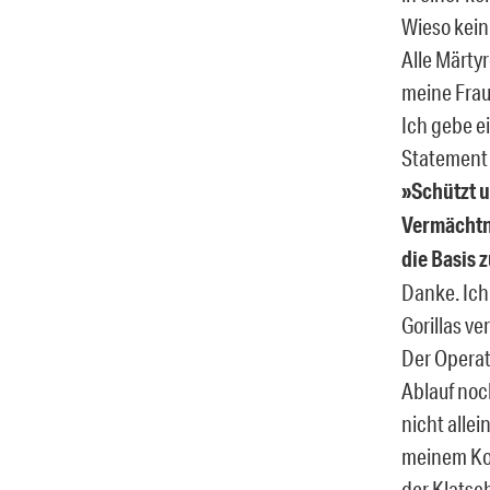
Wieso kein
Alle Märtyr
meine Frau
Ich gebe ei
Statement f
»Schützt u
Vermächtni
die Basis 
Danke. Ich
Gorillas ve
Der Operat
Ablauf noch
nicht allei
meinem Kopf
der Klatsch