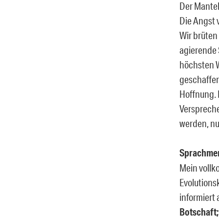
Der Mantel
Die Angst 
Wir brüten
agierende 
höchsten W
geschaffen
Hoffnung. 
Verspreche
werden, nun
Sprachm
Mein vollk
Evolutionsk
informiert
Botschaft;