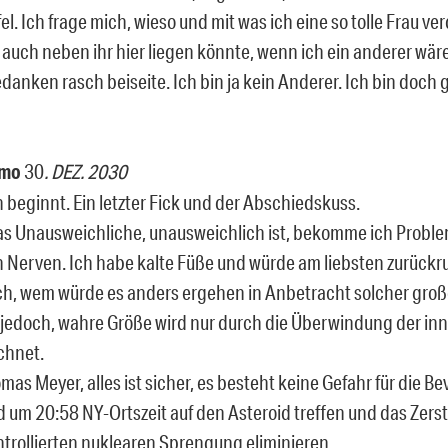
el. Ich frage mich, wieso und mit was ich eine so tolle Frau v
t auch neben ihr hier liegen könnte, wenn ich ein anderer wär
danken rasch beiseite. Ich bin ja kein Anderer. Ich bin doch 
emo
30
. DEZ. 2030
 beginnt. Ein letzter Fick und der Abschiedskuss.
das Unausweichliche, unausweichlich ist, bekomme ich Probl
n Nerven. Ich habe kalte Füße und würde am liebsten zurückr
ch, wem würde es anders ergehen in Anbetracht solcher gro
 jedoch, wahre Größe wird nur durch die Überwindung der inn
chnet.
mas Meyer, alles ist sicher, es besteht keine Gefahr für die B
d um 20:58 NY-Ortszeit auf den Asteroid treffen und das Zers
ontrollierten nuklearen Sprengung eliminieren.