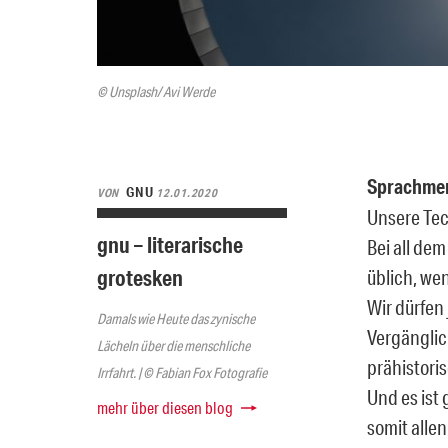
© Unsplash/ Avi Werde
Sprachm
GNU
VON
12.01.2020
Unsere Tech
gnu – literarische
Bei all dem
grotesken
üblich, we
Wir dürfen
Damals wie Heute das zynische
Vergänglic
Lächeln über die menschliche
prähistori
Irrfahrt. | © Fabian Fox Fotografie
Und es ist
mehr über diesen blog
somit allen