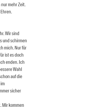
 nur mehr Zeit.
e Ehren.
hr. Wir sind
uns und schirmen
h mich. Nur für
ür ist es doch
isch enden. Ich
 bessere Wahl
 schon auf die
 im
ummer sicher
ebt. Mir kommen