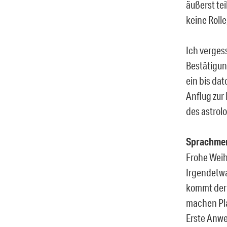
äußerst te
keine Rolle
Ich vergess
Bestätigun
ein bis da
Anflug zur
des astrol
Sprachm
Frohe Weihn
Irgendetwa
kommt der 
machen Plat
Erste Anwe