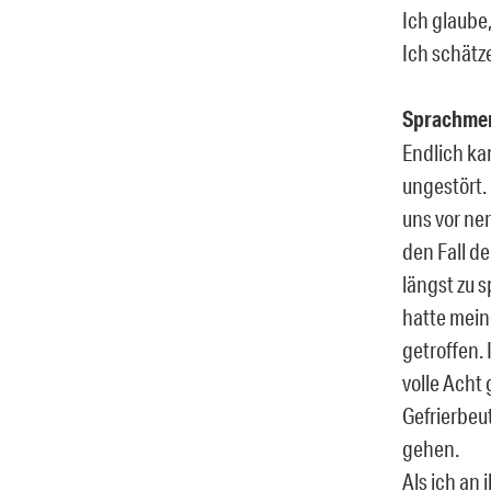
Ich glaube,
Ich schätze
Sprachm
Endlich kan
ungestört.
uns vor ne
den Fall de
längst zu s
hatte mein
getroffen. 
volle Acht
Gefrierbeut
gehen.
Als ich an 