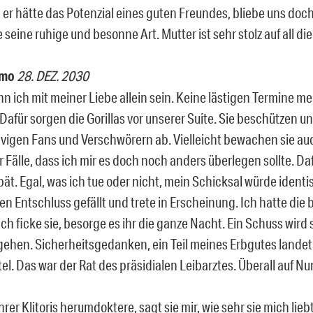
 er hätte das Potenzial eines guten Freundes, bliebe uns doch
 seine ruhige und besonne Art. Mutter ist sehr stolz auf all di
emo
28. DEZ. 2030
n ich mit meiner Liebe allein sein. Keine lästigen Termine me
 Dafür sorgen die Gorillas vor unserer Suite. Sie beschützen 
rvigen Fans und Verschwörern ab. Vielleicht bewachen sie auc
r Fälle, dass ich mir es doch noch anders überlegen sollte. Daf
pät. Egal, was ich tue oder nicht, mein Schicksal würde ident
en Entschluss gefällt und trete in Erscheinung. Ich hatte die
Ich ficke sie, besorge es ihr die ganze Nacht. Ein Schuss wird
 gehen. Sicherheitsgedanken, ein Teil meines Erbgutes landet
el. Das war der Rat des präsidialen Leibarztes. Überall auf N
ihrer Klitoris herumdoktere, sagt sie mir, wie sehr sie mich li