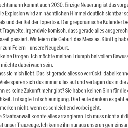
achtsmann kommt auch 2030. Einzige Neuerung ist das vor
Die Explosion wird am nächtlichen Himmel deutlich sichtbar se
eals und der Rat der Expertise. Der gregorianische Kalender b
it Tragweite. Irgendwie komisch, dass gerade alles ausgerech
zeit passiert. Wir feiern die Geburt des Messias. Künftig hab
 zum Feiern – unsere Neugeburt.
keine Drogen. Ich möchte meinen Triumph bei vollem Bewus
 möchte dabei wach sein.
ass sie mich liebt. Das ist gerade alles so verrückt, dabei ken
Viele sparen sich das immer alles auf und vertagen das in die
enn es keine Zukunft mehr gibt? Sie haben keinen Sinn für die
hkeit. Entsagte Entschleunigung. Die Leute denken es geht 
 merken nicht, wenn es schleichend vorbei geht.
 Staatsanwalt konnte alles arrangieren. Ich muss nicht auf di
ist unser Trauzeuge. Ich kenne ihn nur aus unseren gemeins