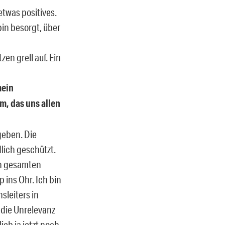
twas positives.
bin besorgt, über
en grell auf. Ein
mein
m, das uns allen
geben. Die
dlich geschützt.
den gesamten
p ins Ohr. Ich bin
sleiters in
 die Unrelevanz
ieb ja jetzt noch