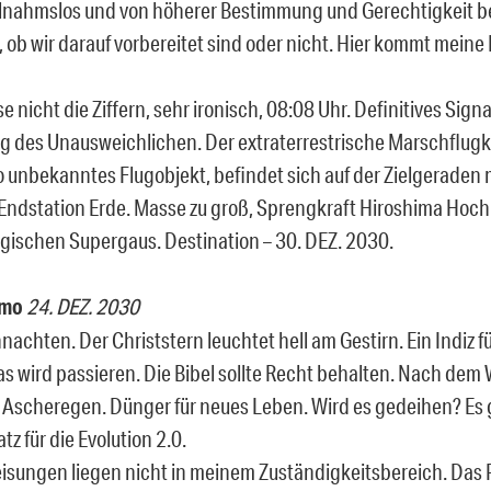
ilnahmslos und von höherer Bestimmung und Gerechtigkeit befr
, ob wir darauf vorbereitet sind oder nicht. Hier kommt meine F
e nicht die Ziffern, sehr ironisch, 08:08 Uhr. Definitives Signal,
g des Unausweichlichen. Der extraterrestrische Marschflug
to unbekanntes Flugobjekt, befindet sich auf der Zielgeraden 
 Endstation Erde. Masse zu groß, Sprengkraft Hiroshima Ho
ogischen Supergaus. Destination – 30. DEZ. 2030.
emo
24. DEZ. 2030
achten. Der Christstern leuchtet hell am Gestirn. Ein Indiz fü
s wird passieren. Die Bibel sollte Recht behalten. Nach de
Ascheregen. Dünger für neues Leben. Wird es gedeihen? Es g
z für die Evolution 2.0.
isungen liegen nicht in meinem Zuständigkeitsbereich. Das