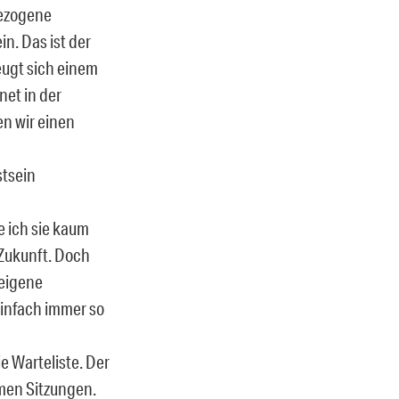
gezogene
in. Das ist der
eugt sich einem
net in der
en wir einen
stsein
ne ich sie kaum
 Zukunft. Doch
 eigene
einfach immer so
e Warteliste. Der
amen Sitzungen.