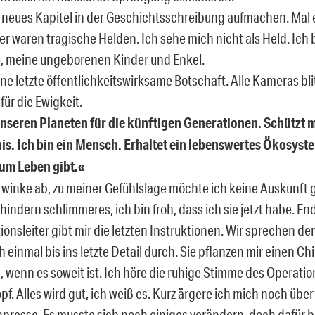
 neues Kapitel in der Geschichtsschreibung aufmachen. Mal e
er waren tragische Helden. Ich sehe mich nicht als Held. Ich 
, meine ungeborenen Kinder und Enkel.
ne letzte öffentlichkeitswirksame Botschaft. Alle Kameras blitz
ür die Ewigkeit.
nseren Planeten für die künftigen Generationen. Schützt 
s. Ich bin ein Mensch. Erhaltet ein lebenswertes Ökosyste
zum Leben gibt.«
 winke ab, zu meiner Gefühlslage möchte ich keine Auskunft 
rhindern schlimmeres, ich bin froh, dass ich sie jetzt habe. En
ionsleiter gibt mir die letzten Instruktionen. Wir sprechen 
 einmal bis ins letzte Detail durch. Sie pflanzen mir einen Chi
n, wenn es soweit ist. Ich höre die ruhige Stimme des Operation
. Alles wird gut, ich weiß es. Kurz ärgere ich mich noch über
presse. Es musste sich noch einiges verändern, doch dafür bl