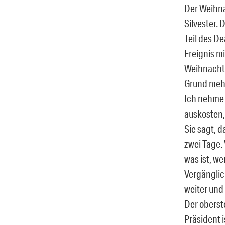
Der Weihn
Silvester. 
Teil des D
Ereignis m
Weihnachts
Grund mehr
Ich nehme 
auskosten,
Sie sagt, d
zwei Tage. 
was ist, w
Vergänglic
weiter und
Der oberste
Präsident 