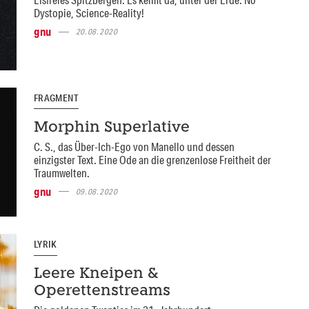
Dystopie, Science-Reality!
gnu
20.08.2020
FRAGMENT
Morphin Superlative
C. S., das Über-Ich-Ego von Manello und dessen
einzigster Text. Eine Ode an die grenzenlose Freitheit der
Traumwelten.
gnu
09.08.2020
LYRIK
Leere Kneipen &
Operettenstreams