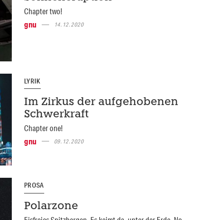
Chapter two!
gnu
14.12.2020
LYRIK
Im Zirkus der aufgehobenen
Schwerkraft
Chapter one!
gnu
09.12.2020
PROSA
Polarzone
Eisfreies Spitzbergen. Es keimt da, unter der Erde. No