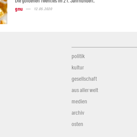
Die goldenen Twenties im 21. Jahrhundert.
gnu
12.05.2020
politik
kultur
gesellschaft
aus aller welt
medien
archiv
osten