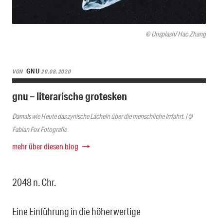
© Unsplash/ Hao Zhang
GNU
VON
20.08.2020
gnu – literarische grotesken
Damals wie Heute das zynische Lächeln über die menschliche Irrfahrt. | ©
Fabian Fox Fotografie
mehr über diesen blog
2048 n. Chr.
Eine Einführung in die höherwertige