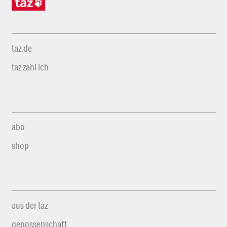
taz.de
taz zahl ich
abo
shop
aus der taz
genossenschaft