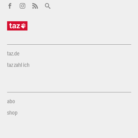
taz.de
taz zahl ich
abo
shop