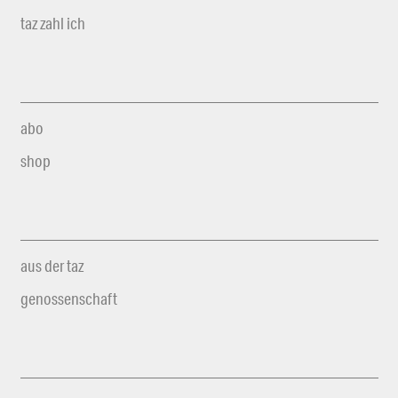
taz zahl ich
abo
shop
aus der taz
genossenschaft