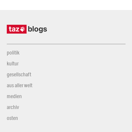
politik
kultur
gesellschaft
aus aller welt
medien
archiv
osten