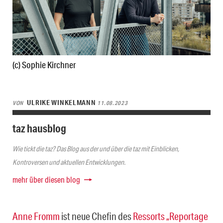
(c) Sophie Kirchner
ULRIKE WINKELMANN
VON
11.08.2023
taz hausblog
Wie tickt die taz? Das Blog aus der und über die taz mit Einblicken,
Kontroversen und aktuellen Entwicklungen.
mehr über diesen blog
Anne Fromm
ist neue Chefin des
Ressorts „Reportage