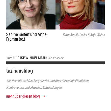
Sabine Seifert und Anne
Foto: Amelie Losier & Anja Weber
Fromm (re.)
ULRIKE WINKELMANN
VON
07.07.2022
taz hausblog
Wie tickt die taz? Das Blog aus der und über die taz mit Einblicken,
Kontroversen und aktuellen Entwicklungen.
mehr über diesen blog