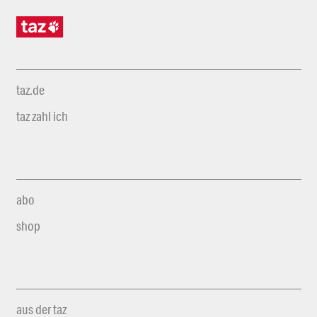
taz.de
taz zahl ich
abo
shop
aus der taz