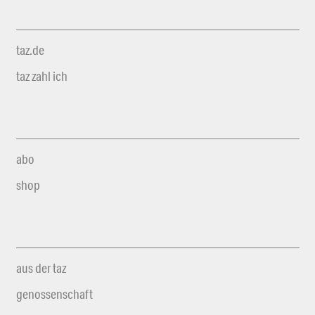
taz.de
taz zahl ich
abo
shop
aus der taz
genossenschaft