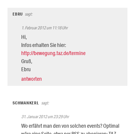
EBRU
sagt:
1. Februar 2012 um 11:18 Uhr
Hi,
Infos erhalten Sie hier:
http://bewegung.taz.de/termine
Gruß,
Ebru
antworten
SCHMANKERL
sagt:
31. Januar 2012 um 23:29 Uhr
Wo erfährt man den von solchen events? Optimal
wäre eine Seite, etwa per RSS zu abonieren: TAZ-