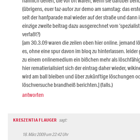
nämlich denen, die vor ort waren, wenn sie darüber beri
(übrigens, euer taz-autor zur demo am samstag: das erst
seit der hanfparade mal wieder auf der straße und dann i
einzige zweite beitrag dazu ausgerechnet vom ’spezialist
verfaßt?)
[am 30.3.09 waren die zeilen oben hier online. jemand l
es, ohne eine spur davon im bloq zu hinterlassen. leider
zu einem onlinemedium ein bißchen mehr als löschfähig
hier rematierialisiert sich der eintrag daher wieder, wik
wird am ball bleiben und über zukünftige löschungen o
löschversuche brandheiß berichten.] (falls.)
antworten
KRESZENTIA FLAUGER
sagt:
18. März 2009 um 22:42 Uhr