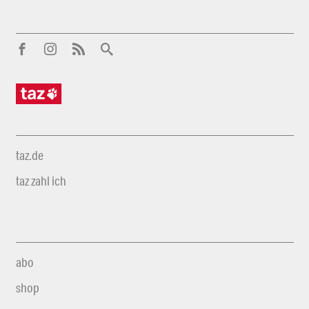
taz.de
taz zahl ich
abo
shop