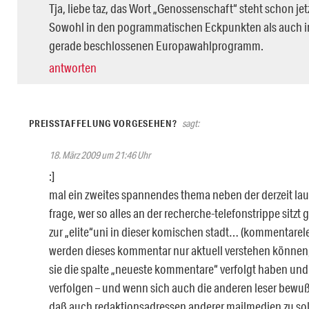
Tja, liebe taz, das Wort „Genossenschaft“ steht schon jetz
Sowohl in den pogrammatischen Eckpunkten als auch 
gerade beschlossenen Europawahlprogramm.
antworten
PREISSTAFFELUNG VORGESEHEN?
sagt:
18. März 2009 um 21:46 Uhr
:]
mal ein zweites spannendes thema neben der derzeit la
frage, wer so alles an der recherche-telefonstrippe sitzt 
zur „elite“uni in dieser komischen stadt… (kommentarel
werden dieses kommentar nur aktuell verstehen können
sie die spalte „neueste kommentare“ verfolgt haben und
verfolgen – und wenn sich auch die anderen leser bewuß
daß auch redaktionsadressen anderer mailmedien zu so