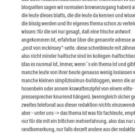
bloqseiten sagen wir normalen browserzugang haben) ab
die leute dieses blatts, die die leute da kennen und wiss
die bissig werden und ihr eigenes thema schon zu verte
wissen: für die sei nur gesagt, daß eine frische antwort
angekommen ist, erfahrbar über die genannte adresse a
„post von mckinsey“-seite. diese schreibleute mit zähne
also nicht minder haifische sind im kollegen-haifischb
(das es nunmal ist, immer, wenn´s ein thema ist und gib
manche leute von ihrer beute genauso wenig loslassen 
manche kleinen simplizissimus-bulldoggen, wenn die 
hosenbein oder annem krawattenzipfel von einem elite-
pressesprecher knurrend hängen). (wenngleich sicher g
zweites telefonat aus dieser redaktion nichts einzuwende
aber – unter uns –> das thema ist was für fachleute, emp
nur für die mit ein bißchen mehrerfahrung. also das nur 
randbemerkung, nur falls derzeit andere aus der redakti