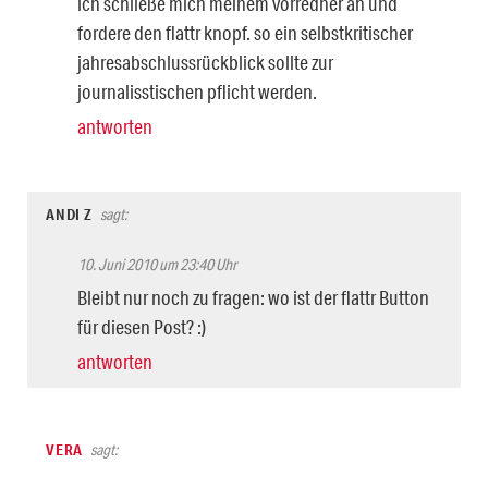
ich schließe mich meinem vorredner an und
fordere den flattr knopf. so ein selbstkritischer
jahresabschlussrückblick sollte zur
journalisstischen pflicht werden.
antworten
ANDI Z
sagt:
10. Juni 2010 um 23:40 Uhr
Bleibt nur noch zu fragen: wo ist der flattr Button
für diesen Post? :)
antworten
VERA
sagt: