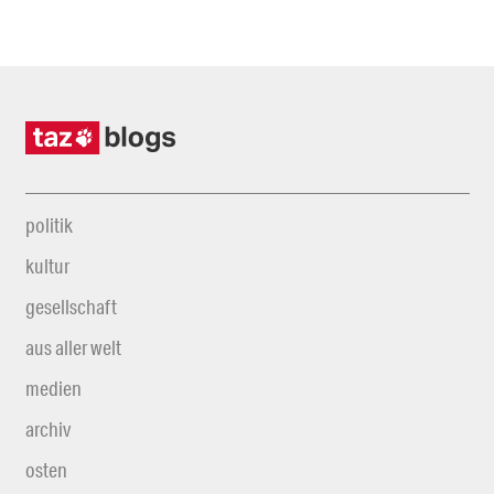
politik
kultur
gesellschaft
aus aller welt
medien
archiv
osten