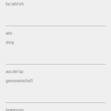
taz zahl ich
abo
shop
aus der taz
genossenschaft
bewegung