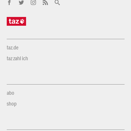
taz.de
taz zahl ich
abo
shop